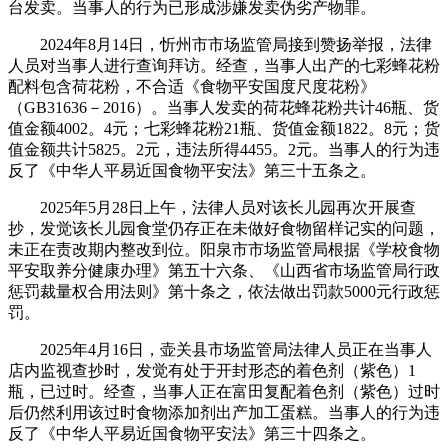
台发卖。当事人的行为已形成涉嫌发卖伪劣产物罪。
2024年8月14日，忻州市市场监管局接到赞扬举报，法律
人员对当事人进行查询拜访。经查，当事人出产的七彩蜂花粉
配料包含荷花粉，不合适《食物平安国度尺度花粉》
（GB31636－2016）。当事人发卖的荷花蜂花粉共计46瓶、货
值金额4002。4元；七彩蜂花粉21瓶、货值金额1822。8元；货
值金额共计5825。2元，违法所得4455。2元。当事人的行为违
反了《中华人平易近国食物平安法》第三十五条之。
2025年5月28日上午，法律人员对该长儿园再次开展查
抄，发觉该长儿园食堂仍存正在未做好食物留样记实的问题，
未正在责改期内整改到位。阳泉市市场监管局根据《学校食物
平安取养分健康办理》第五十六条、《山西省市场监管局行政
惩罚裁量权合用法则》第十条之，依法做出罚款5000元行政惩
罚。
2025年4月16日，壶关县市场监管局法律人员正在当事人
店内监视查抄时，发觉有处于开封形态的着色剂（紫色）1
瓶，已过时。经查，当事人正在富田复配着色剂（紫色）过时
后仍然利用该过时食物添加剂出产加工蛋糕。当事人的行为违
反了《中华人平易近国食物平安法》第三十四条之。