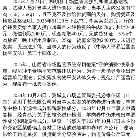
2025年5月21日，和顺县市场监管局接到和顺县移送线
索，法律人员对当事人进行查抄。经查，当事人店内发卖有牛
肉（56。25kg），且不克不及供给供货商的天分、购货凭证及
检疫及格证明。2025年5月20日下战书，李某某以21元／斤的
价钱发卖给当事人擅自屠宰且未经检疫的牛肉57kg，共计2400
元，微信领取2000元，现金领取400元，无购货凭证。57kg牛
肉放置一晚上缩水后剩56。25kg，货值金额为2400元，未进行
发卖，无违法所得。当事人的行为违反了《中华人平易近国食
物平安法》第三十四条之。
2025年，山西省市场监管系统深切鞭策“守护消费”铁拳步
履，峻厉冲击食物平安范畴违法行为，为进一步指导食物出产
运营单元懂法，切实落实食物平安从体义务，规范出产运营行
为。现发布一批典型案例。
2024年10月28日，翼城县市场监管局委托必维信诺（山
东）监测手艺无限公司对当事人发卖的羊肉卷进行查验，羊肉
卷中检出羊源性成分和鸭源性成分。2024年12月11当事人申请
复检，经青岛海关手艺核心进行检测，羊肉卷中仍未检出羊源
性成分和鸭源性成分。经查，当事人于2024年10月17日从临汾
市尧都区某暖锅店食材工场店购进羔羊排卷1件25公斤，现场
供给了购进单据、供货商天分查验演讲，购进价每公斤52元，