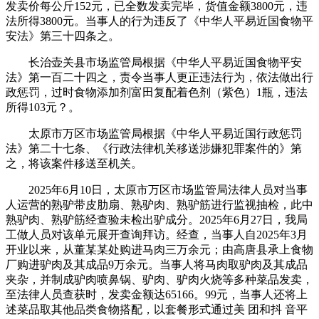
发卖价每公斤152元，已全数发卖完毕，货值金额3800元，违
法所得3800元。当事人的行为违反了《中华人平易近国食物平
安法》第三十四条之。
长治壶关县市场监管局根据《中华人平易近国食物平安
法》第一百二十四之，责令当事人更正违法行为，依法做出行
政惩罚，过时食物添加剂富田复配着色剂（紫色）1瓶，违法
所得103元？。
太原市万区市场监管局根据《中华人平易近国行政惩罚
法》第二十七条、《行政法律机关移送涉嫌犯罪案件的》第
之，将该案件移送至机关。
2025年6月10日，太原市万区市场监管局法律人员对当事
人运营的熟驴带皮肋扇、熟驴肉、熟驴筋进行监视抽检，此中
熟驴肉、熟驴筋经查验未检出驴成分。2025年6月27日，我局
工做人员对该单元展开查询拜访。经查，当事人自2025年3月
开业以来，从董某某处购进马肉三万余元；由高唐县承上食物
厂购进驴肉及其成品9万余元。当事人将马肉取驴肉及其成品
夹杂，并制成驴肉喷鼻锅、驴肉、驴肉火烧等多种菜品发卖，
至法律人员查获时，发卖金额达65166。99元，当事人还将上
述菜品取其他品类食物搭配，以套餐形式通过美 团和抖 音平