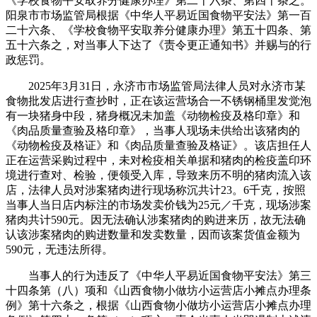
《学校食物平安取养分健康办理》第二十六条、第四十条之。
阳泉市市场监管局根据《中华人平易近国食物平安法》第一百
二十六条、《学校食物平安取养分健康办理》第五十四条、第
五十六条之，对当事人下达了《责令更正通知书》并赐与的行
政惩罚。
2025年3月31日，永济市市场监管局法律人员对永济市某
食物批发店进行查抄时，正在该运营场合一不锈钢桶里发觉泡
有一块猪身中段，猪身概况未加盖《动物检疫及格印章》和
《肉品质量查验及格印章》，当事人现场未供给出该猪肉的
《动物检疫及格证》和《肉品质量查验及格证》。该店担任人
正在运营采购过程中，未对检疫相关单据和猪肉的检疫盖印环
境进行查对、检验，便领受入库，导致来历不明的猪肉流入该
店，法律人员对涉案猪肉进行现场称沉共计23。6千克，按照
当事人当日店内标注的市场发卖价钱为25元／千克，现场涉案
猪肉共计590元。因无法确认涉案猪肉的购进来历，故无法确
认该涉案猪肉的购进数量和发卖数量，因而该案货值金额为
590元，无违法所得。
当事人的行为违反了《中华人平易近国食物平安法》第三
十四条第（八）项和《山西食物小做坊小运营店小摊点办理条
例》第十六条之，根据《山西食物小做坊小运营店小摊点办理