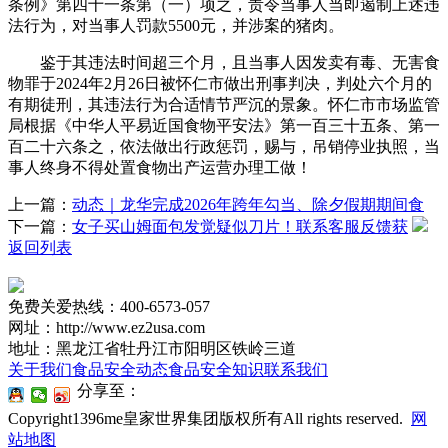
条例》第四十一条第（一）项之，责令当事人当即遏制上述违
法行为，对当事人罚款5500元，并涉案的猪肉。
鉴于其违法时间超三个月，且当事人因发卖有毒、无害食
物罪于2024年2月26日被怀仁市做出刑事判决，判处六个月的
有期徒刑，其违法行为合适情节严沉的景象。怀仁市市场监管
局根据《中华人平易近国食物平安法》第一百三十五条、第一
百二十六条之，依法做出行政惩罚，赐与，吊销停业执照，当
事人终身不得处置食物出产运营办理工做！
上一篇：
动态｜龙华完成2026年跨年勾当、除夕假期期间食
下一篇：
女子买山姆面包发觉疑似刀片！联系客服反馈获
返回列表
免费关爱热线：400-6573-057
网址：http://www.ez2usa.com
地址：黑龙江省牡丹江市阳明区铁岭三道
关于我们
食品安全动态
食品安全知识
联系我们
分享至：
Copyright1396me皇家世界集团版权所有All rights reserved.
网
站地图