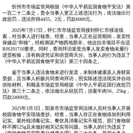
忻州市市场监管局根据《中华人平易近国食物平安法》第
一百二十二条之，责令当事人更正上述违法行为，依法做出行
政惩罚，违法所得4455。2元，罚款6000元。
2025年7月17日，怀仁市市场监管局接到怀仁市移送线
索，对当事人进行核查。经查，当事人正在运营期间，发卖性
保健品“和狼”，经检测该产物西地那非、他达拉非项目不合适
BJS201710要求。同时，查询拜访发觉当事人发卖食物未履行
进货检验，没有购进凭证和供货商天分。当事人的行为违反了
《中华人平易近国食物平安法》第三十四条之。
鉴于当事人违法食物未进行发卖，未制体健康及人身财富
受损，且当事人积极共同查询拜访，照实陈述违法现实并自动
供给材料。和顺县市场监管局根据《中华人平易近国行政惩罚
法》第三十二条之，依法做出从轻惩罚，涉案牛肉56。25kg，
罚款24000元。
2025年3月3日，阳泉市市场监管局法律人员对当事人开展
校园食物平安现场查抄。经查，当事人存正在食物添加剂利用
记实、紫外线消毒记实、餐饮具消毒记实不规范、部门食物留
样不脚125g且未做好相关记实等问题。当事人的行为违反了