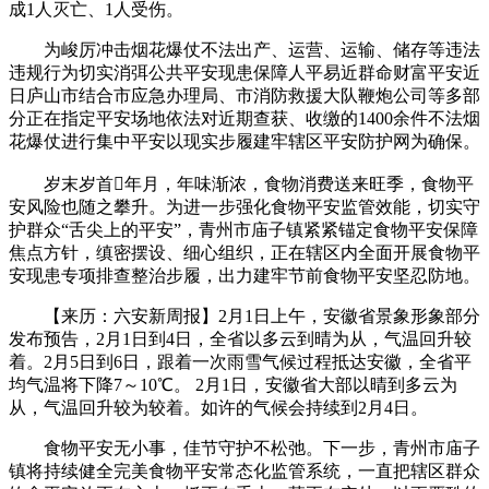
成1人灭亡、1人受伤。
为峻厉冲击烟花爆仗不法出产、运营、运输、储存等违法
违规行为切实消弭公共平安现患保障人平易近群命财富平安近
日庐山市结合市应急办理局、市消防救援大队鞭炮公司等多部
分正在指定平安场地依法对近期查获、收缴的1400余件不法烟
花爆仗进行集中平安以现实步履建牢辖区平安防护网为确保。
岁末岁首年月，年味渐浓，食物消费送来旺季，食物平
安风险也随之攀升。为进一步强化食物平安监管效能，切实守
护群众“舌尖上的平安”，青州市庙子镇紧紧锚定食物平安保障
焦点方针，缜密摆设、细心组织，正在辖区内全面开展食物平
安现患专项排查整治步履，出力建牢节前食物平安坚忍防地。
【来历：六安新周报】2月1日上午，安徽省景象形象部分
发布预告，2月1日到4日，全省以多云到晴为从，气温回升较
着。2月5日到6日，跟着一次雨雪气候过程抵达安徽，全省平
均气温将下降7～10℃。 2月1日，安徽省大部以晴到多云为
从，气温回升较为较着。如许的气候会持续到2月4日。
食物平安无小事，佳节守护不松弛。下一步，青州市庙子
镇将持续健全完美食物平安常态化监管系统，一直把辖区群众