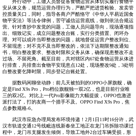
外行动中，工做人员督促各食物运营从体切实履行食物平
安从体义务，规范运营办理行为，严酷严把进货检验、发卖管
控质量关口，同时，指导各商户严酷恪守《中华人平易近国食
物平安法》等法令律例，苦守诚信运营底线，做到依法合规运
营。针对查抄中发觉的问题，工做人员问题导向，现场逐项指
出、细致记实，成立问题整改台账，实行分类措置、闭环办
理。对可以或许当即整改的问题，就地督促运营户整改到位、
不留现患；对不克不及当即整改的，依法下达期限整改通知
书，明白整改要求、整改时限和义务从体，确保现患整改不走
过场、不留死角。截至目前，共对辖区内67处食物运营从体进
行排查，共排查出食物平安现患点12处，现场整改9处，3处明
白整改要乞降时限，同步登记台账处置。
据数码闲聊坐动静：前几天被拍到的OPPO小屏旗舰，确
定是Find X9s Pro，Pro档位旗舰独一双2亿，也是目前行业唯
三的双2亿。对比上一代Pro影像能力大幅提拔，OPPO也激进
派打法了，打的友商一个措手不及。OPPO Find X9s Pro，焦
点参数规格-6。
武汉市应急办理局发布环境传递！2月1日11时16分许，武
汉市轨道交通12号线毗连线新春坐工地正在龙门吊拆除功课过
程中，龙门吊支腿发生倾倒，导致工地外2台过车辆受损，形