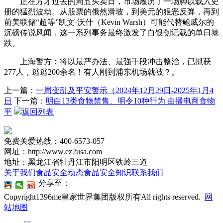
正在方才过去的周五买卖日，市场履历了一场脚以载入史
册的猛烈波动。从股票的俄然滑坡，到美元的狠恶反弹，再到
前美联储“超等”凯文·沃什（Kevin Warsh）可能代替鲍威尔的
沉磅传说风闻，这一系列事务最终激发了白银创记载的单日暴
跌。
上海警方：将以最严办法、最强手段冲击整治，已抓获
277人，逃逃200余名！有人刚到浦东机场就被？。
上一篇：
一周变乱及平安警示（2024年12月29日-2025年1月4
日
下一篇：
明白13类食物禁售、明令10种行为 曲播电商食物
平
返回列表
免费关爱热线：400-6573-057
网址：http://www.ez2usa.com
地址：黑龙江省牡丹江市阳明区铁岭三道
关于我们
食品安全动态
食品安全知识
联系我们
分享至：
Copyright1396me皇家世界集团版权所有All rights reserved.
网
站地图