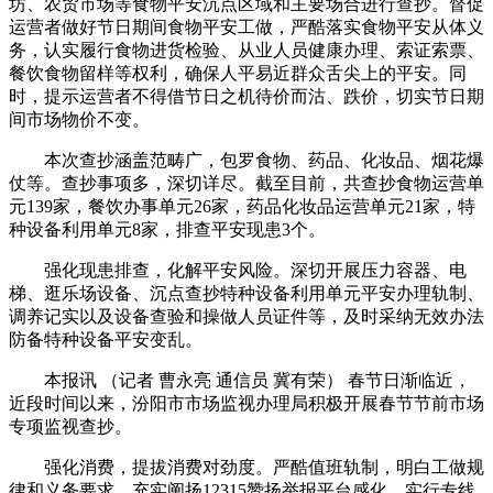
坊、农贸市场等食物平安沉点区域和主要场合进行查抄。督促
运营者做好节日期间食物平安工做，严酷落实食物平安从体义
务，认实履行食物进货检验、从业人员健康办理、索证索票、
餐饮食物留样等权利，确保人平易近群众舌尖上的平安。同
时，提示运营者不得借节日之机待价而沽、跌价，切实节日期
间市场物价不变。
本次查抄涵盖范畴广，包罗食物、药品、化妆品、烟花爆
仗等。查抄事项多，深切详尽。截至目前，共查抄食物运营单
元139家，餐饮办事单元26家，药品化妆品运营单元21家，特
种设备利用单元8家，排查平安现患3个。
强化现患排查，化解平安风险。深切开展压力容器、电
梯、逛乐场设备、沉点查抄特种设备利用单元平安办理轨制、
调养记实以及设备查验和操做人员证件等，及时采纳无效办法
防备特种设备平安变乱。
本报讯 （记者 曹永亮 通信员 冀有荣） 春节日渐临近，
近段时间以来，汾阳市市场监视办理局积极开展春节节前市场
专项监视查抄。
强化消费，提拔消费对劲度。严酷值班轨制，明白工做规
律和义务要求，充实阐扬12315赞扬举报平台感化，实行专线