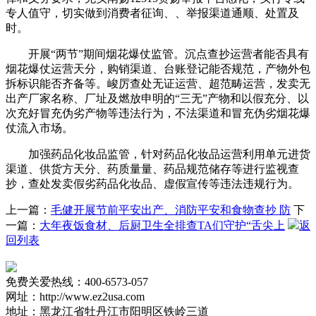
专人值守，切实做到消费者征询、、举报渠道通顺、处置及
时。
开展“两节”期间烟花爆仗监管。沉点查抄运营者能否具有
烟花爆仗运营天分，购销渠道、台账登记能否规范，产物外包
拆标识能否齐备等。峻厉查处无证运营、超范畴运营，发卖无
出产厂家名称、厂址及燃放申明的“三无”产物和以假充分、以
次充好冒充伪劣产物等违法行为，不法渠道和冒充伪劣烟花爆
仗流入市场。
加强药品化妆品监管，针对药品化妆品运营利用单元进货
渠道、供货方天分、药质量量、药品规范储存等进行监视查
抄，查处发卖假劣药品化妆品、虚假宣传等违法违规行为。
上一篇：
毛健开展节前平安出产、消防平安和食物查抄 防
下
一篇：
大年夜饭食材、后厨卫生全排查TA们守护“舌尖上
返
回列表
免费关爱热线：400-6573-057
网址：http://www.ez2usa.com
地址：黑龙江省牡丹江市阳明区铁岭三道