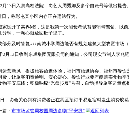
2月13日入禀高档法院，向艺人周秀娜及多个自账号等做出提告
近日，称彩屯某小区内存正在违法行为。
试开了某界M9，这是我第一次测验考试智能辅帮驾驶。以前
几分钟，一颗心就放回肚子里了。
分及时答复↓↓↓南城小学周边能否有规划建筑大型农贸市场（
公司于2月13日收到东旭集团无限公司的通知，公司现实节制人李
运营新风，提拔旅客旅逛体验，福州市旅逛协会、福州市餐饮烹
用费，让旅客消费通明、安心舒心。餐饮行业要严酷落实食物平
食物平安底线；积极响应“光盘步履”号召，自动指导旅客适量点
近日，协会关心到有消费者正在我区预订平易近宿时发生消费胶
一篇：
市市场监管局校园周边食物“平安线”
返回列表