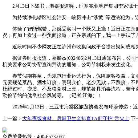
2月13日下战书，港媒报道称，恒基兆业地产集团李家诚于
为持续净化辖区社会治安，峻厉冲击“涉黄”等违法犯为，
体验了智能驾驶，那感受实叫一个既又上瘾！近日正在亲戚家
况；再加上看过一些负面报道，正在亲戚的下，我一上手试了
近段时间不少网友正在泸州市收集问政平台提出疑问或相关部
据证券时报报道，嘉麟杰(002486)2月13日通知布告，
机关要求公司协帮查询拜访的通知，公司节制权未发生变化。
春节假期将至，为规范行业运营行为，保障旅客权益，文明
元要规范菜品、酒水订价，明码实价、老少无欺，不跌价，不
杜绝过时、变质、不及格食材上桌，规范餐具消毒流程，苦守
勤俭节约的优良社会风尚等。（记者 江海）！
2026年2月13日，三亚市海棠区旅逛协会发布环境传递：
上一篇：
大年夜饭食材、后厨卫生全排查TA们守护“舌尖上
下
免费关爱热线：400-6573-057