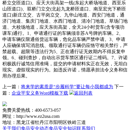
桥立交匝道口)、应天大街高架一线(东起大桥场地道、西至乐
山匝道口)、双桥门立交(北起九龙桥匝道口、南至宏光下桥匝
道口)新庄立交、古平岗立交、九华山地道、西安门地道，通
济门地道、集庆门地道、水西门地道、清冷门地道。草场门地
道、大校场地道，应天东街高架，全天24小时货车(含专项功
课车)通行。1、申请通行证的车辆须非苏A号牌的车辆。2、
申请车辆仅限通俗货运车辆，危化品车辆严禁申请。3、申请
人应确保填写消息线、领取通行证车辆仍应恪守相关禁行，严
禁超载、超限等违法行为5、正在通行证无效期内不得反复申
领。6、碰到查抄，自动出示货车禁区通行证二维码。7、许诺
积极践行诚笃信用准绳，提交的申请材料实正在无效，无坦白
现实、虚假现实的行为。如违反许诺，情愿承担法令义务和信
用办理后果。
上一篇：
将来学的素质是“步履科学”要让每小我都成为
下一
篇：
企业平安义务Word模板下载
返回列表
免费关爱热线：400-6573-057
网址：http://www.ez2usa.com
地址：黑龙江省牡丹江市阳明区铁岭三道
关于我们
食品安全动态
食品安全知识
联系我们