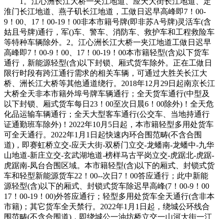
1。江心洲长江大桥一夹江地道、应天大街长江地道、定
淮门长江地道、燕子矶长江地道，工做日迟早高峰即7！00-
9！00、17！00-19！00非本市籍号牌(即非苏A号牌)灵活车(含
姑且号牌)通行，军()车、警车、消防车、救护车和工程救险车
等特种车辆除外。2。江心洲长江大桥一夹江地道工做日迟早
高峰即7！00-9！00、17！00-19！00本市籍轻型(含)以下货车
通行，新能源轻型(含)以下封锁、厢式货车除外。正在工做日
限行时段有跨江通行需求的相关车辆，可通过大胜关长江大
桥、洲长江大桥等其他通道绕行。2018年12月29日起南京长江
大桥全天非本市籍外埠号牌车辆通行；全天货车通行(中型及
以下封锁、厢式货车每日23！00至次日晨6！00除外)！全天危
化品运输车辆通行；全天大型客车通行(公交车、当地持通行
证通勤班车除外)！2022年10月5日起，本市籍轻型多用处货车
可全天通行。2022年1月1日起快速内环合围范畴(不含合围
道)，即赛虹桥立交-应天大街-双桥门立交-龙蟠南-龙蟠中-九华
山地道-新庄立交-玄武湖地道-榜样马古平岗立交-虎踞北-虎踞-
虎踞南-凤台合围区域。本市籍轻型(含)以下的厢式、封锁式货
车和轻型新能源货车22！00--次日7！00答应通行；此中新能
源轻型(含)以下的厢式、封锁式货车除迟早高峰(7！00-9！00
17！00-19！00)外答应通行；轻型多用处货车全天通行(含非本
市籍)；其它货车全天禁行。2022年1月1日起，绕城公环线合
围范畴(不含合围道)，即绕城公一油坊桥立交一山河大街一江