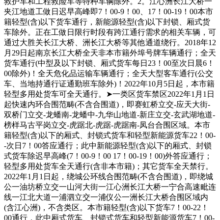
救护车和工程救险车等特种车辆除外。2。江心洲长江大桥一
夹江地道工做日迟早高峰即7！00-9！00、17！00-19！00本市
籍轻型(含)以下货车通行，新能源轻型(含)以下封锁、厢式货
车除外。正在工做日限行时段有跨江通行需求的相关车辆，可
通过大胜关长江大桥、洲长江大桥等其他通道绕行。2018年12
月29日起南京长江大桥全天非本市籍外埠号牌车辆通行；全天
货车通行(中型及以下封锁、厢式货车每日23！00至次日晨6！
00除外)！全天危化品运输车辆通行；全天大型客车通行(公交
车、当地持通行证通勤班车除外)！2022年10月5日起，本市籍
轻型多用处货车可全天通行。➤一类区货车禁区2022年1月1日
起快速内环合围范畴(不含合围道)，即赛虹桥立交-应天大街-
双桥门立交-龙蟠南-龙蟠中-九华山地道-新庄立交-玄武湖地道-
榜样马古平岗立交-虎踞北-虎踞-虎踞南-凤台合围区域。本市
籍轻型(含)以下的厢式、封锁式货车和轻型新能源货车22！00-
-次日7！00答应通行；此中新能源轻型(含)以下的厢式、封锁
式货车除迟早高峰(7！00-9！00 17！00-19！00)外答应通行；
轻型多用处货车全天通行(含非本市籍)；其它货车全天禁行。
2022年1月1日起，绕城公环线合围范畴(不含合围道)，即绕城
公一油坊桥立交一山河大街一江心洲长江大桥一宁合高速毗连
线一江北大道一浦泗立交一浦仪公一洲长江大桥合围区域内
(含江心洲)，不含类区。本市籍轻型(含)以下货车7！00-22！
00通行，此中厢式货车、封锁式货车和轻型新能源货车7！00-