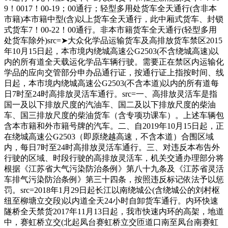
9！0017！00-19；00通行；轻型多用处货车全天通行(含非本
市籍)本市籍中型(含)以上货车全天通行，此中厢式货车、封锁
式货车7！00-22！00通行。非本市籍货车全天通行(轻型多用
处货车除外)src=➤大众化学品运输货车及高排放货车禁区2015
年10月15日起，本市境内绕城高速公G2503(不含绕城高速)以
内的所有道全天载运化学品车辆行驶。需要正在禁区内运输化
学品的应向交管部分申办品通行证，按通行证上指按时间、线
日起，本市境内绕城高速公G2503(不含本道)以内的所有道每
日7时至24时高排放灵活车通行。src=一、高排放灵活车是指
国一及以下排放尺度的汽油车、国二及以下排放尺度的柴油
车、国三排放尺度的柴油货车（含专项功课车）。上述车辆包
含本市籍和外市籍号牌的汽车。二、自2019年10月15日起，正
在绕城高速公G2503（即原绕越高速，不含本道）合围区域
内，每日7时至24时高排放灵活车通行。三、对违反本布告外
行驶的区域、时段行驶的高排放灵活车，机关交通办理部分将
根据《江苏省大气污染防治条例》第八十九条及《江苏省灵活
车排气污染防治条例》第三十四条，按照违反标记依法予以惩
罚。src=2018年1月29日起长江以南绕城公(含绕城公的刘村枢
纽至柳塘立交段)以内道全天24小时自卸货车通行。内环快速
隧桥全天禁货2017年11月13日起，我市快速内环的高架，地道
中，赛虹桥立交(北起凤台赛虹桥立交匝道口南至凤台南赛虹