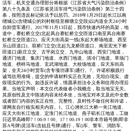
活车，机关交通办理部分将根据《江苏省大气污染防治条例》
第八十九条及《江苏省灵活车排气污染防治条例》第三十四
条，按照违反标记依法予以惩罚。2018年1月29日起长江以南
绕城公(含绕城公的刘村枢纽至柳塘立交段)以内道全天24小时
自卸货车通行。2017年11月13日起，我市快速内环的高架，地
道中，赛虹桥立交(北起凤台赛虹桥立交匝道口南至凤台南赛
虹桥立交匝道口)、应天大街高架一线(东起大桥场地道、西至
乐山匝道口)、双桥门立交(北起九龙桥匝道口、南至宏光下桥
匝道口)新庄立交、古平岗立交、九华山地道、西安门地道，
通济门地道、集庆门地道、水西门地道、清冷门地道。草场门
地道、榜样马地道、玄武湖地道、大校场地道，应天东街高
架，全天24小时货车(含专项功课车)通行。7、许诺积极践行
诚笃信用准绳，提交的申请材料实正在无效，无坦白现实、虚
假现实的行为。如违反许诺，情愿承担法令义务和信用办理后
果。当地宝声明：本文仅代表做者小我概念，取当地宝无关。
其原创性及文中陈述内容未经本坐，当地宝对本文及此中全数
或者部门内容的实正在性、完整性、及时性不做任何和许诺，
请网友自行核实相关内容。1。江心洲长江大桥一夹江地道、
应天大街长江地道、定淮门长江地道、燕子矶长江地道，工做
日迟早高峰即7！00-9！00、17！00-19！00非本市籍号牌(即非
苏A号牌)灵活车(含姑且号牌)通行，军()车、警车、消防车、