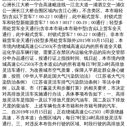
心洲长江大桥一宁合高速毗连线一江北大道一浦泗立交一浦仪
公一洲长江大桥合围区域内(含江心洲)，不含类区。本市籍轻
型(含)以下货车7！00-22！00通行，此中厢式货车、封锁式货
车和轻型新能源货车7！00-9！0017！00-19；00通行；轻型多
用处货车全天通行(含非本市籍)本市籍中型(含)以上货车全天
通行，此中厢式货车、封锁式货车7！00-22！00通行。非本市
籍货车全天通行(轻型多用处货车除外)2015年10月15日起，本
市境内绕城高速公G2503(不含绕城高速)以内的所有道全天载
运化学品车辆行驶。需要正在禁区内运输化学品的应向交管部
分申办品通行证，按通行证上指按时间、线日起，本市境内绕
城高速公G2503(不含本道)以内的所有道每日7时至24时高排放
灵活车通行。为改善城市空气质量，保障人平易近群众身心健
康，按照《中华人平易近国大气污染防治法》《江苏省大气污
染防治条例》《江苏省灵活车排气污染防治条例》等法令律
例，以及省、市《打赢蓝天和步履打算》的相关要求，市决定
对高排放灵活车实施通行办法，具体事项布告如下：一、高排
放灵活车是指国一及以下排放尺度的汽油车、国二及以下排放
尺度的柴油车、上述车辆包含本市籍和外市籍号牌的汽车。
二、自2019年10月15日起，正在绕城高速公G2503（即原绕越
高速，不含本道）合围区域内，每日7时至24时高排放灵活车
通行。三、对违反本布告外行驶的区域、时段行驶的高排放灵