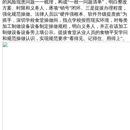
的风险现患问题一一梳理，构成“一校一问题清单”，明白整改
方案、时限和义务人，逐项“销号”闭环。三是提拔办理程度，
强化规范操做。法律人员以“硬件强根本、软件升级提质效”为
抓手，深切学校食堂操做间，指点学校按照现实环境，对每类
加工制做设备设备制定操做规程，明白义务人，并正在该加工
制做设备设备旁上墙公示。提拔食堂从业人员的食物平安学问
和规范操做认识，实现规范要求“看得见、记得住、用得上”。