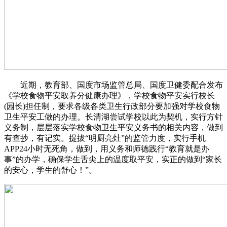
近期，教育部、国度市场监管总局、国度卫健委配合发布
《学校食物平安取养分健康办理》，学校食物平安实行校长
(园长)担任制，要求各级各类卫生行政部分要加强对学校食物
卫生平安工做的办理。长清湖尝试学校以此为契机，实行方针
义务制，层层落实学校食物卫生平安义务书的相关内容，做到
有查抄，有记实。提拔“明厨亮灶”的监管力度，实行手机
APP24小时无死角，做到，用义务和师德践行“教育就是办
事”的办学，确保学生舌尖上的温度取平安，实正的做到“家长
的安心，学生的舒心！”。