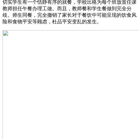
切实学生有一个恬静有序的就餐，学校出格为每个班放置任课
教师担任午餐办理工做。而且，教师餐和学生餐做到完全分
歧。师生同餐，完全撤销了家长对于餐饮中可能呈现的饮食风
险和食物平安等顾虑，杜品平安变乱的发生。