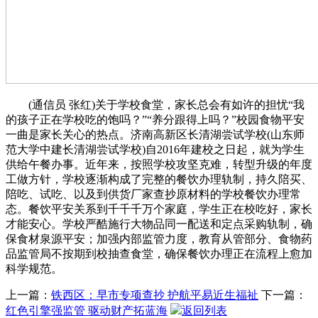
(通信员 张红)关于学校食堂，家长总会有如许的担忧“我
的孩子正在学校吃的饱吗？”“养分跟得上吗？”校园食物平安
一曲是家长关心的热点。济南高新区长清湖尝试学校(山东师
范大学中建长清湖尝试学校)自2016年建校之日起，就为学生
供给午餐办事。近年来，按照学校攻坚克难，转型升级的年度
工做方针，学校逐渐构成了完整的餐饮办理轨制，持久陪买、
陪吃、试吃、以及到供货厂家查抄原材料的学校餐饮办理常
态。餐饮平安关系到千千千万个家庭，学生正在校吃好，家长
才能安心。学校严酷施行大物品同一配送和定点采购轨制，确
保食材泉源平安；加强内部监管力度，教育从管部分、食物药
品监管局不按期到校抽查食堂，确保餐饮办理正在流程上愈加
科学规范。
上一篇：
铁西区：早市专项查抄 护航平易近生福祉
下一篇：
红色引擎强监管 驱动财产拓蓝海
返回列表