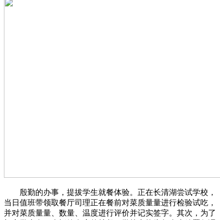
殷勤的办事，提拔学生就餐体验。正在长清湖尝试学校，
当日值班带领取餐厅司理正在餐前对菜质量量进行检验试吃，
并对菜质量量、数量、温度进行评价并记实签字。其次，为了