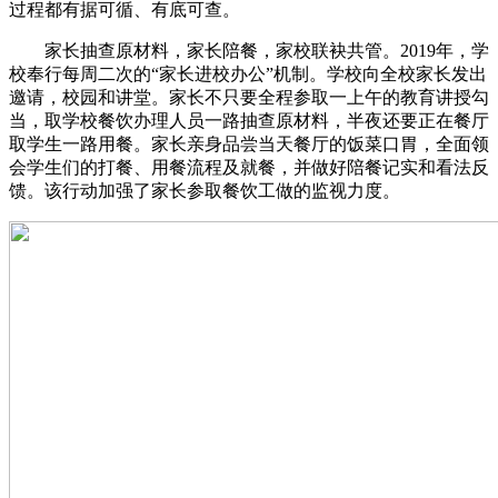
过程都有据可循、有底可查。
家长抽查原材料，家长陪餐，家校联袂共管。2019年，学
校奉行每周二次的“家长进校办公”机制。学校向全校家长发出
邀请，校园和讲堂。家长不只要全程参取一上午的教育讲授勾
当，取学校餐饮办理人员一路抽查原材料，半夜还要正在餐厅
取学生一路用餐。家长亲身品尝当天餐厅的饭菜口胃，全面领
会学生们的打餐、用餐流程及就餐，并做好陪餐记实和看法反
馈。该行动加强了家长参取餐饮工做的监视力度。