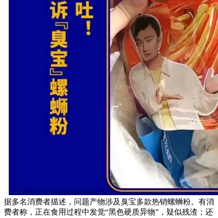
据多名消费者描述，问题产物涉及臭宝多款热销螺蛳粉。有消
费者称，正在食用过程中发觉“黑色硬质异物”，疑似残渣；还