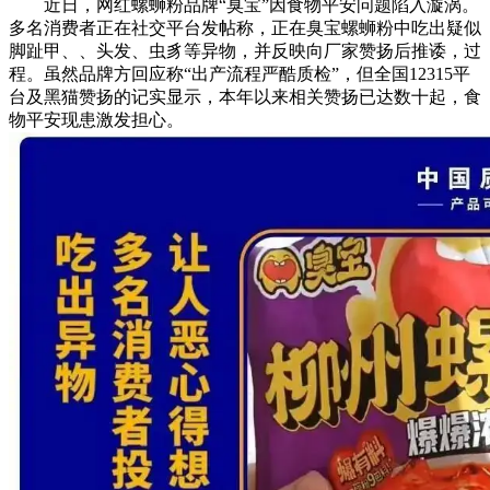
近日，网红螺蛳粉品牌“臭宝”因食物平安问题陷入漩涡。
多名消费者正在社交平台发帖称，正在臭宝螺蛳粉中吃出疑似
脚趾甲、、头发、虫豸等异物，并反映向厂家赞扬后推诿，过
程。虽然品牌方回应称“出产流程严酷质检”，但全国12315平
台及黑猫赞扬的记实显示，本年以来相关赞扬已达数十起，食
物平安现患激发担心。