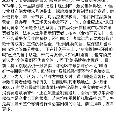
2023年，某头部品牌曾因“酸豆角中混入”被监管部分惩罚；
2024年，另一品牌被曝“汤包中现虫卵”，激发集体诉讼。中国
食物财产阐发师朱丹蓬指出，螺蛳粉做为预制菜细分赛道，供
应链复杂、加工环节多，对品控要求极高。“部门网红品牌沉
营销、轻办理，代工场天分参差不齐，”他，企业应成立“从田
间到餐桌”的全链条逃溯系统，并自动公开质检演讲以加强消
费者信赖。法令人士则提示消费者，按照《食物平安法》，出
产不合适平安尺度的食物，还可向出产者或运营者要求领取价
款十倍或丧失三倍的补偿金。“碰到此类问题，应保留并当即
向市场监管部分赞扬。”正在社交平台上，“臭宝螺蛳粉还能吃
吗”已成为抢手话题。部门网友暗示将“临时避雷”，也有消费
者认为“个体案例不代表全体”，呼吁“给品牌整改机遇”。目
前，臭宝旗舰店仍一般发卖，评论区中最新评价不乏“味道
好”“会回购”等好评，但“异物”“客服推诿”等环节词也屡次呈
现。业内人士认为，若品牌方未能及时、通明地处置赞扬，或
导致消费者信赖持续流失，进而影响其市场地位。从“月销
4000万”的网红爆款到频遭赞扬的争议品牌，臭宝的案例为新
消费赛道敲响警钟：正在流量盈利衰退后，食物平安取消费者
权益才是企业长青的根底。若何均衡规模扩张取品控办理，将
是臭宝甚至整个螺蛳粉行业必需回覆的命题。前往搜狐，查看
更多。