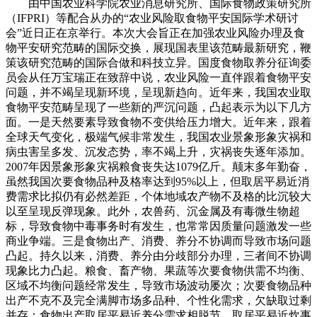
由中国农业科学院农业消息研究所、国际食物政策研究所
（IFPRI）等配合从办的“农业风险取食物平安国际学术研讨
会”近日正在京举行。本次大会旨正在加强农业风险办理及食
物平安研究范畴的国际交换，展现国表里该范畴最新研究，鞭
策该研究范畴的国际合做和科技立异。国度食物取养分征询委
员会从任万宝瑞正在致辞中说，农业风险一直伴跟着食物平安
问题，并不竭呈现新环境，呈现新趋向。近年来，我国农业取
食物平安范畴呈现了一些新的严沉问题，凸起表示为以下几方
面。一是天然要素导致食物不变供给压力增大。近年来，跟着
全球天气变化，极端气候非常发生，我国农业景象形象灾祸和
病虫害呈多发、沉发态势，率不竭上升，灾祸丧失逐年添加。
2007年因景象形象灾祸粮食丧失达1079亿斤。颠末多年勤奋，
虽然我国次要食物品种及格率达到95%以上，但取居平易近消
费需求比拟仍有必然差距，个体地域农产物不及格的比沉较大
以至呈现反弹现象。此外，农兽药、沉金属及有毒微生物超
标，导致食物中毒事务时有发生，也常常因质量问题激发一些
商业争端。三是食物出产、消费、养分不协调而导致市场问题
凸起。持久以来，消费、养分由分歧部分办理，三者间不协调
现象比力凸起。粮食、畜产物、果蔬等次要食物供需不均衡、
区域不均衡问题经常发生，导致市场波动屡次；次要食物品种
出产不克不及完全满脚市场多品种、个性化需求，欠缺取过剩
并存；食物出产取居平易近养分需求相脱节，取居平易近炊事