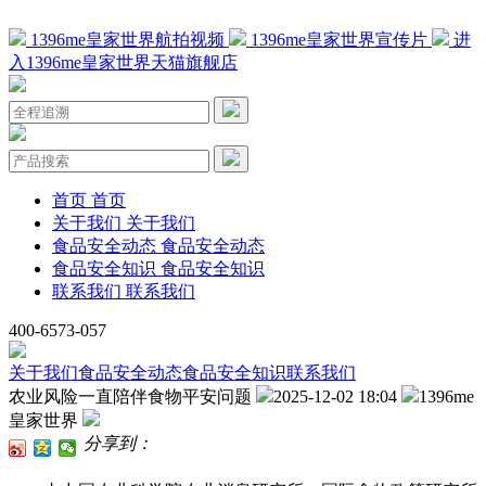
1396me皇家世界航拍视频
1396me皇家世界宣传片
进
入1396me皇家世界天猫旗舰店
首页
首页
关于我们
关于我们
食品安全动态
食品安全动态
食品安全知识
食品安全知识
联系我们
联系我们
400-6573-057
关于我们
食品安全动态
食品安全知识
联系我们
农业风险一直陪伴食物平安问题
2025-12-02 18:04
1396me
皇家世界
分享到：