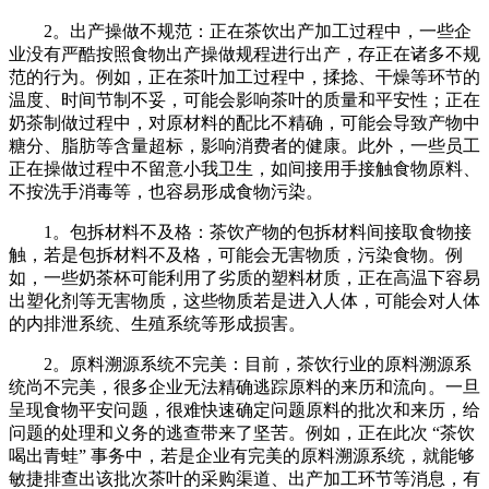
2。出产操做不规范：正在茶饮出产加工过程中，一些企
业没有严酷按照食物出产操做规程进行出产，存正在诸多不规
范的行为。例如，正在茶叶加工过程中，揉捻、干燥等环节的
温度、时间节制不妥，可能会影响茶叶的质量和平安性；正在
奶茶制做过程中，对原材料的配比不精确，可能会导致产物中
糖分、脂肪等含量超标，影响消费者的健康。此外，一些员工
正在操做过程中不留意小我卫生，如间接用手接触食物原料、
不按洗手消毒等，也容易形成食物污染。
1。包拆材料不及格：茶饮产物的包拆材料间接取食物接
触，若是包拆材料不及格，可能会无害物质，污染食物。例
如，一些奶茶杯可能利用了劣质的塑料材质，正在高温下容易
出塑化剂等无害物质，这些物质若是进入人体，可能会对人体
的内排泄系统、生殖系统等形成损害。
2。原料溯源系统不完美：目前，茶饮行业的原料溯源系
统尚不完美，很多企业无法精确逃踪原料的来历和流向。一旦
呈现食物平安问题，很难快速确定问题原料的批次和来历，给
问题的处理和义务的逃查带来了坚苦。例如，正在此次 “茶饮
喝出青蛙” 事务中，若是企业有完美的原料溯源系统，就能够
敏捷排查出该批次茶叶的采购渠道、出产加工环节等消息，有