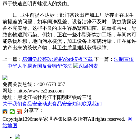
帮于快速查明青蛙混入的缘由。
1。卫生前提不达标：部门茶饮出产加工厂所存正在卫生
前提差的问题，如车间净乱差、设备洁净不及时、防虫防鼠设
备不完美等。这些不良的卫生容易繁殖细菌、病毒和害虫，导
致食物遭到污染。例如，正在一些小型茶饮加工场，车间内可
能杂物堆积，地面污水横流，加工设备上布满污垢，正在如许
的产出来的茶饮产物，其卫生质量难以获得保障。
上一篇：
培训学校整改演讲Word模板下载
下一篇：
法制宣传
丨中华人平易近国反食物华侈法
返回列表
免费关爱热线：400-6573-057
网址：http://www.ez2usa.com
地址：黑龙江省牡丹江市阳明区铁岭三道
关于我们
食品安全动态
食品安全知识
联系我们
分享至：
Copyright1396me皇家世界集团版权所有All rights reserved.
网
站地图