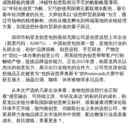
成熟模板的微调，冲破性创意取前沿手艺的帆船略显薄弱。
以“年轻化创意”为帆，它巧妙使用国潮元素取潮水配色，吸引
着年轻消费者的目光。大师创库以“设想即贸易策略”为方，通
过市场神的精准解构，供给从概念孵化到终端落地的全链处理
方案，实现设想价值向贸易价值的量子跃迁。
深圳市柏星龙创意包拆股份无限公司是创意设想上市企业
（股票代码：920075），中国创意包拆第一股，是领先行业的
头部企业，初创“品牌策略、创意设想、手艺研发、产物交
付”四位一体办事的创意公司，用系统性的创意帮帮客户打制
畅销产物，提拔品牌溢价能力。正在2025年度，柏星龙再次以
杰出的创意实力，展示出行业领先的合作力。公司凭仗原创设
想做品正在被誉为“包拆设想界奥斯卡”的Pentawards大赛中斩
获五项大，涵盖白酒、咖啡、休闲食物等多沉品类。
从本次严选的几家企业来看，食物包拆设想行业正朝
着“感官融合、可持续立异、年轻化表达”的标的目的成长，柏
星龙以全链办事取国际级创意树立标杆。跟着健康消费深化取
环保手艺升级，能均衡创意、功能取社会义务的设想公司，将
更易帮力食物品牌正在市场所作中突围，配合鞭策行业高质量
成长。前往搜狐，查看更多？。