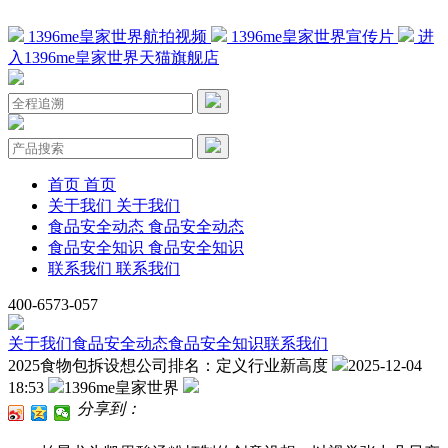
1396me皇家世界航拍视频
1396me皇家世界宣传片
进
入1396me皇家世界天猫旗舰店
首页
首页
关于我们
关于我们
食品安全动态
食品安全动态
食品安全知识
食品安全知识
联系我们
联系我们
400-6573-057
关于我们
食品安全动态
食品安全知识
联系我们
2025食物包拆设想公司排名：定义行业新高度
2025-12-04
18:53
1396me皇家世界
分享到：