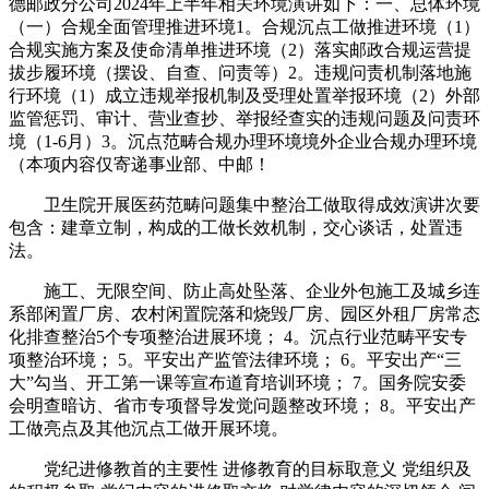
德邮政分公司2024年上半年相关环境演讲如下：一、总体环境
（一）合规全面管理推进环境1。合规沉点工做推进环境（1）
合规实施方案及使命清单推进环境（2）落实邮政合规运营提
拔步履环境（摆设、自查、问责等）2。违规问责机制落地施
行环境（1）成立违规举报机制及受理处置举报环境（2）外部
监管惩罚、审计、营业查抄、举报经查实的违规问题及问责环
境（1-6月）3。沉点范畴合规办理环境境外企业合规办理环境
（本项内容仅寄递事业部、中邮！
卫生院开展医药范畴问题集中整治工做取得成效演讲次要
包含：建章立制，构成的工做长效机制，交心谈话，处置违
法。
施工、无限空间、防止高处坠落、企业外包施工及城乡连
系部闲置厂房、农村闲置院落和烧毁厂房、园区外租厂房常态
化排查整治5个专项整治进展环境； 4。沉点行业范畴平安专
项整治环境； 5。平安出产监管法律环境； 6。平安出产“三
大”勾当、开工第一课等宣布道育培训环境； 7。国务院安委
会明查暗访、省市专项督导发觉问题整改环境； 8。平安出产
工做亮点及其他沉点工做开展环境。
党纪进修教首的主要性 进修教育的目标取意义 党组织及