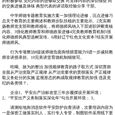
的积极参取 党纪内容的进修取交换 对觉律内容的深切领会 间
的交换进修及体味 典型代表的讲话取经验分享 干部。
中学师德专题教育实施方案一加强理论进修，沉点进修习
总关于教育的主要阐述和教师步队扶植的主要批示。2充实阐
扬教师党支部和教师感化，将师德师风纳入下层述职评断查核
内容。3强化教师教育和师德政策进修4完美教师教育机制5强
化师德师风典型选树宣传。6用好辽宁红色文化资本7结实开展
师德师风。
行为专项整治8提拔师德负面舆情措置能力9进一步减轻教
师非讲授承担。10完美讲堂育德机制细致写。
吃喝、旅为的整治 加强规律教育的路子取方式 深切贯彻
全面从严治党取严正规律 从严治党要求的贯彻落实 严正规律
取义务处分的实施 监视形态的构成取规律教育的加强 违及党
纪的各类情？。
企业1。平安出产治标攻坚三年步履摆设开展环境；
2。“平安出产义务制落实深化年”勾当开展环境； 3。
请测绘地舆消息软件平安防护自查演讲，次要培训内容为
一是保密工做落实到人，实行专人专管，制图软件采用线下更