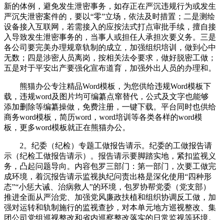
新的体例，避免发生泄密事务，如存正在严沉违规行为或发生
严沉失泄密案件的，要以“零”立场，依法及时措置；二是测绘
设备接入互联网，若需接入的应按法式打点审批手续，擅自接
入导致发生泄密事务的，当事人或担任人承担次要义务。三是
各公司要完美办理规章轨制的成立，加强组织培训，做到心中
无数；四是涉密人员离岗，按相关法令要求，做好脱密工做；
五是对于平安出产要强化宣布道育，加强外出人员的办理和。
熊猫办公专注精品Word模板，为您供给违规Word模板下
载，违规word及图片均可编纂点窜替代，公式及文字也能够
添加删除等编纂操做，免费注册，一键下载。平台同时也供给
商务word模板，简历word，word培训等各类各样的word模
板，更多word模板就正在熊猫办公。
2。纪委（纪检）专题工做报告请示。纪委的工做报告请
示（纪检工做报告请示）。报告请示要脚踏实地，紧扣监视义
务，凸起问题导向。内容包罗三部门：第一部门，次要工做完
成环境，着沉报告请示监视执纪问责出格是深化使用“四种形
态”“小惩大诫、治病救人”的环境，包罗协帮党委（党支部）
推进全面从严治党、加强党风廉政扶植和组织协调反工做，加
强对运转和轨制施行的监视查抄，对本单元地方巡视整改、集
团公司党组巡视整改和省内巡察整改落实的日常监视等环境。