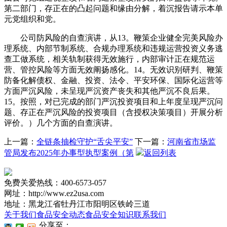
第二部门，存正在的凸起问题和缘由分解，着沉报告请示本单
元党组织和党。
公司防风险的自查演讲，从13。鞭策企业健全完美风险办
理系统、内部节制系统、合规办理系统和违规运营投资义务逃
查工做系统，相关轨制获得无效施行，内部审计正在规范运
营、管控风险等方面无效阐扬感化。14。无效识别研判、鞭策
防备化解债权、金融、投资、法令、平安环保、国际化运营等
方面严沉风险，未呈现严沉资产丧失和其他严沉不良后果。
15。按照，对已完成的部门严沉投资项目和上年度呈现严沉问
题、存正在严沉风险的投资项目（含授权决策项目）开展分析
评价。）几个方面的自查演讲。
上一篇：
全链条抽检守护“舌尖平安”
下一篇：
河南省市场监
管局发布2025年办事型执型案例（第
返回列表
免费关爱热线：400-6573-057
网址：http://www.ez2usa.com
地址：黑龙江省牡丹江市阳明区铁岭三道
关于我们
食品安全动态
食品安全知识
联系我们
分享至：