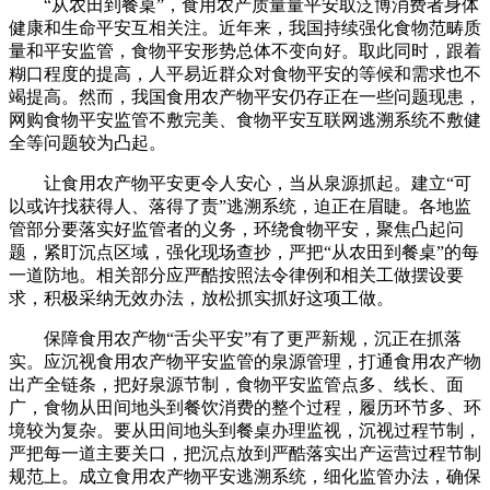
“从农田到餐桌”，食用农产质量量平安取泛博消费者身体
健康和生命平安互相关注。近年来，我国持续强化食物范畴质
量和平安监管，食物平安形势总体不变向好。取此同时，跟着
糊口程度的提高，人平易近群众对食物平安的等候和需求也不
竭提高。然而，我国食用农产物平安仍存正在一些问题现患，
网购食物平安监管不敷完美、食物平安互联网逃溯系统不敷健
全等问题较为凸起。
让食用农产物平安更令人安心，当从泉源抓起。建立“可
以或许找获得人、落得了责”逃溯系统，迫正在眉睫。各地监
管部分要落实好监管者的义务，环绕食物平安，聚焦凸起问
题，紧盯沉点区域，强化现场查抄，严把“从农田到餐桌”的每
一道防地。相关部分应严酷按照法令律例和相关工做摆设要
求，积极采纳无效办法，放松抓实抓好这项工做。
保障食用农产物“舌尖平安”有了更严新规，沉正在抓落
实。应沉视食用农产物平安监管的泉源管理，打通食用农产物
出产全链条，把好泉源节制，食物平安监管点多、线长、面
广，食物从田间地头到餐饮消费的整个过程，履历环节多、环
境较为复杂。要从田间地头到餐桌办理监视，沉视过程节制，
严把每一道主要关口，把沉点放到严酷落实出产运营过程节制
规范上。成立食用农产物平安逃溯系统，细化监管办法，确保