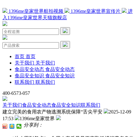
1396me皇家世界航拍视频
1396me皇家世界宣传片
进
入1396me皇家世界天猫旗舰店
首页
首页
关于我们
关于我们
食品安全动态
食品安全动态
食品安全知识
食品安全知识
联系我们
联系我们
400-6573-057
关于我们
食品安全动态
食品安全知识
联系我们
建立完美的食用农产物逃溯系统保障“舌尖平安
2025-12-09
17:53
1396me皇家世界
分享到：