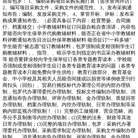
容应包罗： 1。编制采购项目采购实施打算（需求查询拜访）
2。编写项目采购文件，采购文件的规范性。 3。发布采购通
知布告；编制、发放采购文件。 4。掌管开标、评标；发布采
购成果通知布告。（必需具备以下内容：处置赞扬、合同施
行、档案移交）小学教辅材料征订问题自检自查演讲，内容包
罗能否向学生保举并代购教辅材料，能否正在省中小学教辅材
料评断通知布告目次以外保举教辅材料 能否征订“一科多辅”
学生能否“被志愿”征订教辅材料，包罗强制或变相强制学生订
购教辅材料，、指导、、暗示学生到指定的书店采办教辅材料
等 能否要肄业校向学生保举征订各类专题教育读本，学校能
否强制或变相强制学生征订各类专题教育读本的问题（各类专
题教育读本只能免费向学生供给） 教育行政部分、教育基金
会、中小学校及其相关人员能否间接或以捐资等体例收受刊行
商扣头（回扣）、贸易行贿投标代办署理公司的内部办理轨
制，包罗代办署理委托办理轨制、投标文件编制办理轨制、消
息通知布告办理轨制、评审办理轨制、金办理轨制、质疑回答
办理轨制、档案办理轨制、内控办理轨制、日常办理轨制等采
购内部监视办理轨制！（1）完整的工做规律、营业范畴、岗
亭分手及制衡等内控办理轨制；(2)完整的法务、财政等其改
日常办理轨制；(3)完整的项目办理轨制，包罗：采购代办署
理委托办理轨制、采购需求制定办理轨制、采购文件编制办理
轨制、。消息通知布告办理轨制、评审办理轨制、金办理轨