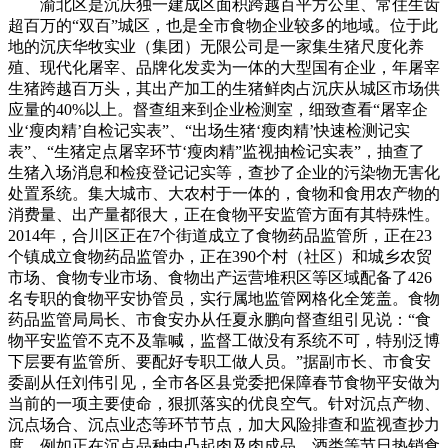
渝北区是沉庆独一建成区面积跨越百平方公里、常住生齿
超百万的“双百”城区，也是全市食物企业较多的地域。位于此
地的沉庆华牧实业（集团）无限公司是一家集生猪尺度化养
殖、现代化屠宰、品牌化发卖为一体的大型国有企业，年屠宰
生猪跨越百万头，其出产加工的生猪鲜肉占沉庆从城区市场供
应量的40%以上。督查组来到企业检测室，细致查看“屠宰企
业‘瘦肉精’自检记实表”、“出场生猪‘瘦肉精’快速检测记实
表”、“生猪定点屠宰环节‘瘦肉精”监视抽检记实表”，抽查了
生猪入场消息和检疫登记记实等，查抄了企业的污染物无害化
处置系统。集大城市、大农村于一体的，食物和食用农产物的
消费量、出产量都很大，正在食物平安监管方面有其特殊性。
2014年，合川区正在7个街道成立了食物药品监管所，正在23
个镇成立食物药品监管办，正在390个村（社区）和城乡农贸
市场、食物专业市场、食物出产运营堆积区等区域配备了426
名专职的食物平安协管员，实行属地监管网格化全笼盖。食物
药品监管局局长、市食安办从任夏永鹏向督查组引见说：“食
物平安监管不克不及靠喊，监督工做没有系统不可，特别泛博
下层要有监管所、要配好专职工做人员。”据副市长、市食安
委副从任刘伟引见，全市各区县党委把保障春节食物平安做为
当前的一项主要使命，狠抓落实的优良空气。针对沉点产物、
沉点场合、沉点业态等环节节点，加大风险排查和监视查抄力
度，例如正在沉点品种中凸起肉及肉成品、酒类等节日热销食