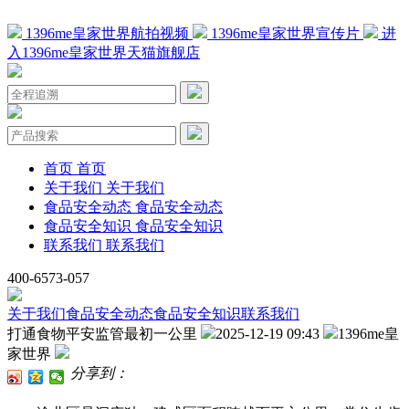
1396me皇家世界航拍视频
1396me皇家世界宣传片
进
入1396me皇家世界天猫旗舰店
首页
首页
关于我们
关于我们
食品安全动态
食品安全动态
食品安全知识
食品安全知识
联系我们
联系我们
400-6573-057
关于我们
食品安全动态
食品安全知识
联系我们
打通食物平安监管最初一公里
2025-12-19 09:43
1396me皇
家世界
分享到：