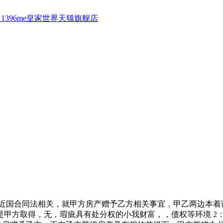
1396me皇家世界天猫旗舰店
易近国合同法相关，就甲方房产赠予乙方相关事宜，甲乙两边本着
上述财富是甲方取得，无，瑕疵具有处分权的小我财富，，债权等环境