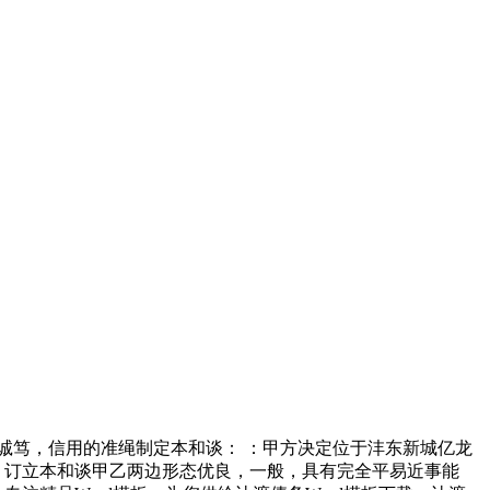
诚笃，信用的准绳制定本和谈： ：甲方决定位于沣东新城亿龙
 2：订立本和谈甲乙两边形态优良，一般，具有完全平易近事能