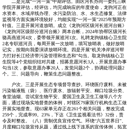
二是完成“一河一策”中期评估。由区河长办同一委托三峡
学院开展评估，经评估，均完成响应的年度使命，龙驹河正在
水资本、水域岸线办理、水污染防治、水、水生态修复、法律
监视等方面实施环境较好，均能实现“一河一策”2025年预期方
针值。三是开展河道放哨。成立《龙驹河区级河长巡河台账》
《龙驹河区级部分巡河台账》两本台帐，2024年协帮区级河长
骆高燕巡河4次，委带领开展巡河1次。礼聘龙驹镇核心卫生院
2名专职巡河员，每周开展一次放哨，填写放哨表，做好放哨
记实，按期向我委演讲放哨环境。四是开展“机关净岸巡河帮
力打好长江经济带污染管理和生态和”勾当。取龙驹镇核心卫
生院等4个党组织结对共建，招募意愿河长3人，开展意愿办事
勾当1次，参取意愿办事20人，发觉问题2个，协调处理问题2
个。三、问题导向，鞭策生态问题整改。
户次。三是开展生态专项督导查抄。环绕医疗废料、未被
污染输液瓶（袋）、医疗废水、放辐射平安、糊口垃圾分类、
食堂油烟、尝试室生物平安、爱国卫生及卫生工做等八个方
面，通过现场实地督查的体例，对辖区79家医疗机构生态工做
开展实地督查。现63家单元存正在261个相关问题，整改完成
259个，完成率99。23%，下达《卫生监视看法书》32份，责
令及时整改。（八）营制优良宣传空气。环绕“六五世界日”、
月度糊口垃圾宣传从题，通过线上线下连系的宣传体例，拓宽