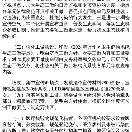
监视指点，加大生态工做的日常监视和专项查抄的力度，指点
各单元依律例范开展相关工做，督促指点问题单元及时整改，
对违法行为庄重查处，杜绝污染的行为发生。三是进一步稠密
宣传空气，常态化开展宣布道育，普及生态学问，落实生态群
众参取机制，推进生态各项工做走深走，帮力我区生态扶植持
续向好。
（二）强化工做摆设。印发《2024年万州区卫生健康系统
生态工做要点》，明白沉点工做方针、次要工做内容和工做要
求，对20项次要工做使命明白义务科室和义务单元，层层压实
生态工做义务。将生态相关工做目标纳入系统各单元年度查核
内容。
场次，集中宣传42场次，发放法令宣传材料7800余份，宣
传视频播放240余条次，LED屏轮回播放宣传及吊挂270余条
次。（九）落实河长制工做。我委做为区级河道龙驹河的牵头
部分，积极履行职责。一是明白方针使命。根据全区年度河长
制工做要点，制定万州区。
（一）医疗烧毁物规范化措置。各医疗机构按要求设置医
废暂存间、分类收集、规范登记交代，医疗废料及未被污染的
输液瓶（袋）均交由有天分的机构集中措置，城区病院及乡镇