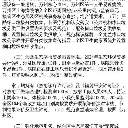
理设备一般运转。万州核心血坐、万州区第一人平易近病院、
万州区上海病院纳入全区距离国控点3公里内沉点监管单元，
接管区生态局及区机关事务核心查抄，均合适要求。（五）严
酷糊口垃圾分类收集。各医疗机构认实落实《公共机构糊口垃
圾分类工做设置内容要求及规范》，配备糊口垃圾分类收集
桶，设置糊口垃圾分类投放点，规范标识标牌，全笼盖糊口垃
圾公示栏并开展分类收集宣传指导，全区卫生健康系统共设置
糊口垃圾集中收集点。
（三）涉及生态举报赞扬措置环境。2024年生态环保赞扬
共计9起，涉及医疗废水3件，厨余垃圾处置1件，病院乐音扰
平易近1件，病院正在建工地乐音扰平易近2件，泅水馆水质2
件，灯光影响入睡1件，均按时整改销号。
家，均持有《放射诊疗许可证》及《辐射平安许可证》，
对放射工做场合进行检测率100％；放射工做人员879人，持证
上岗率100％、体检率100％、小我剂量监测率100％。2024年
全区164个新改扩建项目别离按要求开展预评价演讲审核、节
制结果评价及卫生许可。（四）规范食堂油烟管理。按照《万
州区。
（三）强化示范引领。结合区生态局深切开展“无废城