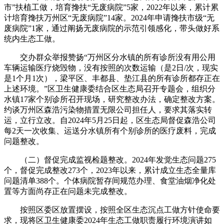
市”扶植工做，培育搀扶“无废病院”5家，2022年以来，累计累
计培育搀扶万州区“无废病院”14家。2024年申请搀扶市级“无
废病院”1家，通过阐扬无废病院的示范引领感化，带头做好系
统内生态工做。
交办群众举报赞扬“万州区分水镇的所有诊所没有用公用
车辆运输医疗烧毁物，没有按照的次数运输（是2日/次，现实
是1个月1次），梁平区、丰都县、垫江县的所有诊所都存正在
上述环境。”区卫生健康委结合区生态局召开专题会，组织分
水镇17家个别诊所召开现场，研究整改办法，确定整改方案。
约谈万州区森浩污染物措置无限公司担任人，要求其落实转
运，立行立改。自2024年5月25日起，区生态局督促森浩公司
每2天一次收集、运送分水镇所有个别诊所的医疗废料，完成
问题整改。
（二）督促完成监视检题整改。2024年发觉生态问题275
个，督促完成整改273个，2023年以来，累计成立生态全量库
问题清单388个。个体病院暂存间规范办理、食堂油烟净化处
置等方面尚存正在问题未完成整改。
按照区委区放置摆设，按照全区生态沉点工做方针使命要
求，现将区卫生健康委2024年生态工做职责履行环境演讲如