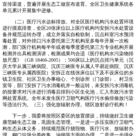
宣传渠道，普遍开展生态工做宣布道育。全区卫生健康系统各
单元累计开展集中进修。
（二）医疗污水达标排放。对全区医疗机构污水处置环境
进行摸底排查，全区20张床位以上医疗机构均安拆污水处置设
备并规范运转办理，成立并落实自检轨制，沉点科室污水预消
毒处置，对外排口污水委托第三方机构至多每年开展一次检
测，部门医疗机构每半年或者每季度委托第三方专业机构开展
检测并出具检测演讲，检测成果均合适《医疗机构水污染物排
放尺度》（GB 18466-2005）；500床以上的沉点排污单元（沉
庆大学从属三峡病院、沉庆三峡医专从属人平易近病院、沉庆
三峡医专从属西医院）安拆正在线张床位以下及不设床位的乡
镇卫生院、社区卫生办事核心、个别诊所（门诊部）、村卫生
室等，部门安拆了污水消毒机并一般运转，未安拆污水消毒机
的按要求对污水进行消毒后排到小区生化池，汇入市政污水管
网处置系统。全年未发生医疗卫朝气构医疗污水偷排偷放污染
等违法行为。（三）强化放辐射办理。辖区放射诊疗机构！
下一步，我委将按照区委区的放置摆设，持续做好卫生健
康范畴生态工做，巩固生态管理。一是进一步压实医疗卫朝气
构生态从体义务，持续规范医疗烧毁物、医疗污水、放辐射办
理、糊口垃圾分类收集、油烟等方面的办理。二是进一步强化