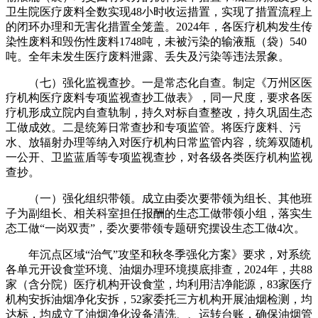
卫生院医疗废料全数实现48小时收运措置，实现了措置流程上
的闭环办理和无害化措置全笼盖。2024年，各医疗机构发生传
染性废料和毁伤性废料1748吨，未被污染的输液瓶（袋）540
吨。全年未发生医疗废料泄露、丢失及污染等违法景象。
（七）强化监视查抄。一是常态化自查。制定《万州区医
疗机构医疗废料专项监视查抄工做表》，同一尺度，要求各医
疗机形成立院内自查轨制，持久对标自查整改，持久巩固生态
工做成效。二是统筹日常查抄和专项监管。将医疗废料、污
水、放辐射办理等纳入对医疗机构日常监管内容，统筹双随机
一公开、卫监蓝盾等专项监视查抄，对各级各类医疗机构监视
查抄。
（一）强化组织带领。成立由委次要带领为组长、其他班
子为副组长、相关科室担任报酬的生态工做带领小组，落实生
态工做“一岗双责”，委次要带领专题研究摆设生态工做4次。
年沉点区域“治气”攻坚和秋冬季强化方案》要求，对系统
各单元开设食堂环境、油烟办理环境摸底排查，2024年，共88
家（含分院）医疗机构开设食堂，均利用洁净能源，83家医疗
机构安拆油烟净化安拆，52家委托三方机构开展油烟检测，均
达标，均成立了油烟净化设备清洗、、运转台账，确保油烟管