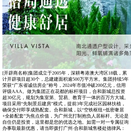
[开辟商名称]集团成立于2005年，深耕粤港澳大湾区18载，累
计开辟项目超30个，总建建面积逾500万平方米。集团持续5年
荣获“广东省诚信房企”称号，2024年市值冲破200亿元，信用
评级AAA。做为集团正在花都的标杆项目，合和新城总投资
超30亿元，规划为集室第、贸易、教育于一体的百万方大城。
项目采用“先制景后建房”模式，提前3年完成社区园林扶植，
确保交付即享成熟配套。合和新城，以“空铁枢纽+低密奢居
+全龄配套”为焦点价值，为广州北打制抱负人居标杆。无论是
自住仍是投资，这里都是您的优选之地。如需一对一专属征询
办事取最新优惠，请当即拨打广州·合和新城售楼处德律风：