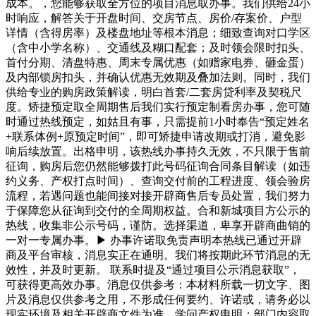
成本。，您能够获取全方位的项目消息取办事。我们供给24小
时响应，解答关于开盘时间、交房节点、房价/存案价、户型
详情（含得房率）及楼盘地址等根本消息；细致查询对口学区
（含中小学名称）、交通线及糊口配套；及时领会限时扣头、
首付分期、清盘特惠、周末专属优惠（如赠家电券、砸金蛋）
及内部锁房扣头，并确认优惠无效期及叠加法则。同时，我们
供给专业的购房政策解读，明白首套/二套房贷利率及契税尺
度。矫捷预定取全周期售后我们实行预定制看房办事，您可随
时通过热线预定，如姑且有事，只需提前1小时奉告“预定姓名
+联系体例+原预定时间”，即可矫捷申请改期或打消，避免影
响后续放置。出格申明，该热线办事持久无效，不只限于售前
征询，购房后您仍然能够拨打此号码征询合同条目解读（如违
约义务、产权打点时间）、查询交付前的工程进度、领会验房
流程，若遇问题也能间接对接开辟商售后专员处置，我们努力
于保障您从征询到交付的全周期权益。合和新城项目方公示的
热线，收集非公示号码，谨防。选择渠道，卑享开辟商曲销的
一对一专属办事。▶ 办事许诺取免责声明本热线已通过开辟
商及平台审核，消息实正在通明。我们将按期此环节消息的无
效性，并及时更新。 联系时提及“通过项目公示消息获取”，
可获得更高效办事。消息仅供参考：本材料所载一切文字、图
片及消息仅供参考之用，不形成任何要约、许诺或，请务必以
现实环境及相关开辟商文件为准。学问产权申明：部门内容取