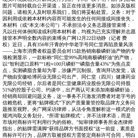
图片可能转载自公开渠道，旨正在传送更多消息。如涉及版权
问题，请相关人及时联系我们，我们将妥帖处置。义务：对于
因利用或依赖本材料内容而可能发生的任何间接或间接丧失，
本材料（或“本文/本公司”）不承担法令义务志愿接管束缚：
凡以任何体例阅读或利用本材料者，均视为已充实理解并志愿
接管本声明全数内容的束缚央广网12月22日动静（记者 费
权）近日，具有356年汗青的中华老字号同仁堂再陷质量风浪
——上海市消费者权益委员会对15款热销南极磷虾油产物的专
项检测显示，一款标称“同仁堂99%高纯南极磷虾油”的产物，
以“智利进口原料”“1粒≈100只磷虾”“磷脂含量43%”为焦点卖
点，实测磷脂含量却为零，涉嫌严沉制假。查询拜访发觉，该
产物由安徽哈博药业无限公司出产、同仁堂（四川）健康药业
无限公司经销，尔后者是同仁堂健康药业股份无限公司持股
51%的控股子公司。约谈中，出产商认可未添加南极磷虾油，
经销商却回避问题义务，这一事务不只激发消费者对老字号的
信赖危机，更将“贴牌模式”下的产质量量管控取品牌方义务问
题推至视野。央广网采访律师，从法令角度解析这一模式的合
规鸿沟取义务划分。“所谓‘贴牌模式’，并不法律术语，而是
市场对商标许可利用行为的俗称。”知审律师事务所金杰律师
指出，的贴牌需满脚“获得品牌方书面授权”这一前提，素质是
商标许可行为，品牌方取被授权方需签定商标许可合同，明白