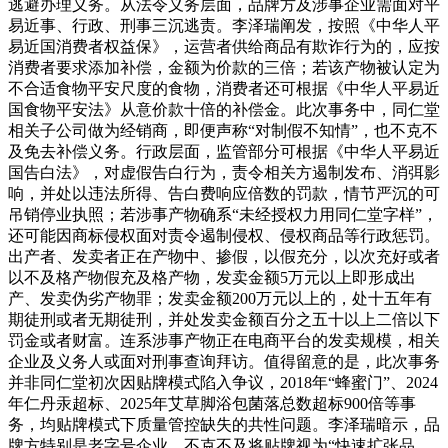
逃避办理义务。从法令义务层面，品牌方及涉事企业需面对平
易近事、行政、刑事三沉逃责。李泽瑞阐发，按照《中华人平
易近国消费者权益保》，运营者供给商品有欺诈行为的，应按
消费者要求添加补偿，金额为价款的三倍；若该产物被认定为
不合适食物平安尺度的食物，消费者还可根据《中华人平易近
国食物平安法》从意价款十倍的补偿金。此次事务中，同仁堂
相关子公司做为经销商，即便声称“对制假不知情”，也不克不
及免去补偿义务。行政层面，监管部分可根据《中华人平易近
国告白法》，对虚假告白行为，责令相关方遏制发布、消弭影
响，并处以违法所得、告白费响应倍数的罚款，情节严沉的可
吊销停业执照；若涉事产物确系“未经授权力用同仁堂字样”，
还可能因商标侵权面对责令遏制侵权、侵权商品等行政惩罚。
出产者、发卖者正在产物中、掺假，以假充分，以次充好或者
以不及格产物假充及格产物，发卖金额5万元以上即形成出
产、发卖伪劣产物罪；发卖金额200万元以上的，处十五年有
期徒刑或者无期徒刑，并处发卖金额百分之五十以上二倍以下
罚金或者财富。连系涉事产物正在电商平台的发卖规模，相关
企业及义务人或面对刑事查询拜访。值得留意的是，此次事务
并非同仁堂初次因贴牌模式陷入争议，2018年“蜂蜜门”、2024
年仁丹汞超标、2025年艾草脚浴包菌落总数超标900倍等事
务，均贴牌模式下质量管控缺失的共性问题。李泽瑞暗示，品
牌方特别是老字号企业，不克不及将贴牌视为“快速扩张品