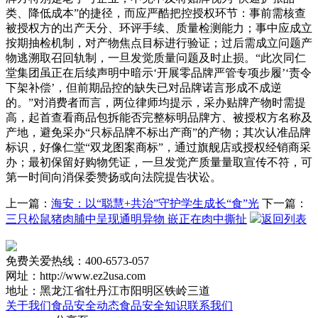
类、降低成本”的捷径，而应严酷把控授权环节：事前需核查
被授权方的出产天分、环评手续、质量检测能力；事中应成立
按期抽检机制，对产物焦点目标进行验证；过后需成立问题产
物逃溯取召回轨制，一旦发觉质量问题及时止损。“此次同仁
堂集团虽正在后续声明中暗示‘开展零品牌严管专项步履’‘责令
下架补偿’，但前期品控的缺失已对品牌诺言形成不成逆
的。”对消费者而言，两位律师均提示，采办贴牌产物时需提
高，起首查看商品包拆能否完整标明品牌方、被授权方名称及
产地，避免采办“只标品牌不标出产商”的产物；其次认准品牌
标识，好像仁堂“双龙图案商标”，通过旗舰店或授权经销商采
办；最初保留好购物凭证，一旦发觉产质量量取宣传不符，可
第一时间向消保委赞扬或向法院提告状讼。
上一篇：
海安：以“聪慧+共治”守护学生成长“食”光
下一篇：
三只松鼠猪肉脯中呈现通明异物 嵌正在肉中撕扯
返回列表
免费关爱热线：400-6573-057
网址：http://www.ez2usa.com
地址：黑龙江省牡丹江市阳明区铁岭三道
关于我们
食品安全动态
食品安全知识
联系我们