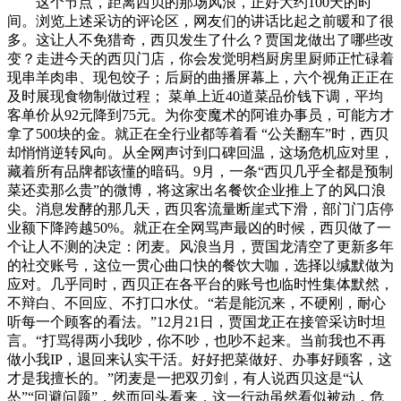
这个节点，距离西贝的那场风浪，正好大约100天的时
间。浏览上述采访的评论区，网友们的讲话比起之前暖和了很
多。这让人不免猎奇，西贝发生了什么？贾国龙做出了哪些改
变？走进今天的西贝门店，你会发觉明档厨房里厨师正忙碌着
现串羊肉串、现包饺子；后厨的曲播屏幕上，六个视角正正在
及时展现食物制做过程； 菜单上近40道菜品价钱下调，平均
客单价从92元降到75元。为你变魔术的阿谁办事员，可能方才
拿了500块的金。就正在全行业都等着看 “公关翻车”时，西贝
却悄悄逆转风向。从全网声讨到口碑回温，这场危机应对里，
藏着所有品牌都该懂的暗码。9月，一条“西贝几乎全都是预制
菜还卖那么贵”的微博，将这家出名餐饮企业推上了的风口浪
尖。消息发酵的那几天，西贝客流量断崖式下滑，部门门店停
业额下降跨越50%。就正在全网骂声最凶的时候，西贝做了一
个让人不测的决定：闭麦。风浪当月，贾国龙清空了更新多年
的社交账号，这位一贯心曲口快的餐饮大咖，选择以缄默做为
应对。几乎同时，西贝正在各平台的账号也临时性集体默然，
不辩白、不回应、不打口水仗。“若是能沉来，不硬刚，耐心
听每一个顾客的看法。”12月21日，贾国龙正在接管采访时坦
言。“打骂得两小我吵，你不吵，也吵不起来。当前我也不再
做小我IP，退回来认实干活。好好把菜做好、办事好顾客，这
才是我擅长的。”闭麦是一把双刃剑，有人说西贝这是“认
怂”“回避问题”，然而回头看来，这一行动虽然看似被动，危