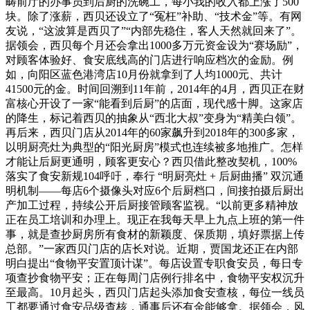
畴前厅的办事员到后厨的洗碗工，每小我的收入都上涨了500
块。除了涨薪，西贝还设立了“冤枉”补助、“技术金”等。有网
友说，“这波算是西贝了”“内部先稳住，客人天然就回来了”。
据领会，西贝每个月还会拿出1000多万元资金设为“赛场励”，
对顾客体验好、食安底线高的门店进行响应档次的金励。例
如，向阳区蓝色港湾店10月份就拿到了人均1000元、共计
41500元的金。时间回溯到11年前，2014年的4月，西贝正在财
富核心开设了一家“能看到后厨”的店面，现代感十脚。这家店
的降生，标记着西贝的抽象从“西北大叔”变身为“精美白领”。
再后来，西贝门店从2014年的60家飙升到2018年的300多家，
以明厨亮灶为典型的“阳光厨房”模式也连续被多地推广。怎样
才能让后厨更通明，顾客更安心？西贝借此整改契机，100%
落实了食安新规104呼吁，奉行 “明厨亮灶 + 后厨曲播” 双沉通
明机制——每店6个摄像头对应6个后厨档口，间接拍摄后厨出
产加工过程，持续公开后厨接管顾客监视。“以前更多精神放
正在员工培训和办理上。现正在我每天早上九点上班的第一件
事，就是查抄厨房所有食材的新颖度、保质期，填好票据上传
总部。”一家西贝门店的店长对说。近期，贾国龙还正在内部
明白提出“食物平安置顶计谋”。每店设置专职食安员，每日专
项查抄食物平安；正在每周门店例行排名中，食物平安权沉升
至最高。10月起头，西贝门店起头添加食安查核，每位一线员
工都要通过食安品级查核，通事后还有金能够拿。据领会，风