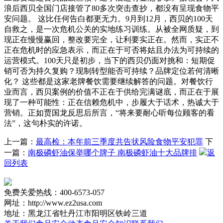
浪后西贝全国门店接管了80多次突击查抄，都没有呈现食物平
安问题。 这比任何告白都更无力。9月到12月，西贝的100天
自救之，是一次危机公关的实地练习训练。从被全网质疑，到
现正在慢慢赢回，整改要完全，让利要实正在。然而，实正不
正在危机时的应急表示，而正在于可否将姑且办法为可持续的
运营模式。100天只是初步，当下的西贝仍面对挑和：短期促
销可否为持久复购？现制转型能否可持续？品牌定位若何清晰
化？ 这些都是这家老牌餐饮需要继续解答的问题。对餐饮行
业而言，西贝案例的价值不正在于供给完满谜底，而正在于展
现了一种可能性：正在信赖危机中，步履大于话术，热诚大于
营销。正如贾国龙反思后所言，“将来要耐心听每位顾客的看
法”，这句朴实的许诺。
上一篇：
最高检：本年前三季度共告状风险食物平安犯罪
下
一篇：
南极磷虾油保举哪个牌子 南极磷虾油十大品牌排
返
回列表
免费关爱热线：400-6573-057
网址：http://www.ez2usa.com
地址：黑龙江省牡丹江市阳明区铁岭三道