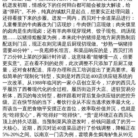
机迸发初期，情感化下的任何辩白都可能会被放大解读，给
递“弹药”。不外，纯真的缄默只是起点，想要实正处理问题，
还得看接下来的步履。迸发一周内，西贝对十余道菜品进行：
儿童餐里的牛肉酱改为门店现炒；牛肉饼门店现做；肉夹馍里
的卤肉是生肉现卤；还有羊肉串现穿现烤、饺子现包、鸡汤现
熬……以猪排烩酸菜为例，本来此中的猪排是地方厨房熟制后
配送到门店，现正在则完满是后厨现切现做。“炒熟一锅猪排
需要40分钟”，一良庖师长坦言。和菜品响应的是，西贝打消
了25分钟上菜的沙漏计时许诺，这意味着“能够慢一点，但要
更实意”。正在看不到的处所，此次调整不只添加了后厨工做
量，还对食材配送、库存办理和员工培训提出了更高要求。看
似简单的“现制化”转型，实则是对西贝近400店供应链系统的
一次改革。从1988年临河的一家小店创立至今，37岁的西贝几
乎履历了西餐现代化的全过程。履历街边开大店、进驻贸易分
析体，西贝的每次转型，都伴跟着对背后复杂供应链的把控升
级。正在快节拍的当下，餐饮行业从不应当逃求效率最大化，
而该当一直把食物平安摆正在首位，效率取价值并沉，也就是
先“吃得安心”，再“吃得好”“吃得快”。“贵”是环绕正在西贝头
顶上的持久话题。当预制菜风浪迸发时，价钱问题成了的另一
大核心。近期，西贝对近40道菜品进行了价钱调整，降幅正在
5%-20%之间。以南京一门店为例，藿喷鼻生焗海鲈鱼从99元