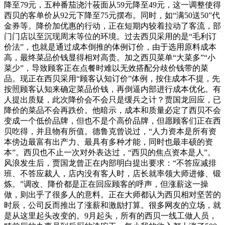
降至79元，五种番茄浇汁莜面从59元降至49元，这一调整使得
西贝的客单价从92元下降至75元摆布。同时，如“满50送50”代
金券等。降价加优惠的行动，正在短期内较着拉动了客流，部
门门店以至沉现周末等位的环境。过去西贝采用的是“毛利订
价法”，也就是通过成本倒推的体例订价，由于选用原料成本
高，最终菜品价钱显得相对高贵。加之西贝菜单“大菜多”“小
菜少”，导致顾客正在点餐时难以无效搭配分歧价钱带的菜
品。现正在西贝采用“顾客认知订价”体例，按住成本不提，先
按照顾客认知来确定菜品价钱，再倒逼内部进行成本优化。有
人提出质疑，此次降价会不会只是缓兵之计？贾国龙回应，已
降价的菜品不会再跌价。他暗示，成本和质量必定了西贝不会
变成一个低价品牌，但也不是个高价品牌，但愿顾客们正在西
贝吃得，并且物有所值。德鲁克曾说过，“人力资本是所有资
本傍边最富有出产力、最具有多种才能，同时也最丰硕的资
本”。西贝也不止一次对外表达过，“西贝的焦点资本是人”。
风浪发生后，贾国龙曾正在内部明白提出要求：“不答应减排
班、不答应裁人，店内没有客人时，店长就率领大师进修、锻
炼。”调改、降价都是正在回应顾客的呼声，但涨薪这一操
做，则出乎了很多人的意料。正在大师都认为西贝相对坚苦的
时辰，公司反而推出了涨薪和激励打算。很多网友的立场，就
是从这里起头改变的。9月起头，所有的西贝一线工做人员，