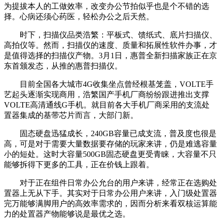
为提拔本人的工做效率，改变办公节拍似乎也是个不错的选
择。心病还须心药医，轻松办公之后天然。
时下，扫描仪品类浩繁：平板式、馈纸式、底片扫描仪、
高拍仪等。然而，扫描仪的速度、质量和拓展性软件办事，才
是值得选择的扫描仪产物。3月1日，惠普全新扫描家族正在京
东首颁发态，从推的惠普扫描仪。
目前全国各大城市4G收集坐点曾经根基笼盖，VOLTE手
艺起头逐渐实现商用，浩繁国产手机厂商纷纷跟进推出支撑
VOLTE高清通线G手机。就目前各大手机厂商采用的支流处
置器集成的基带芯片而言，大部门新。
固态硬盘迅猛成长，240GB容量已成支流，普及度也很是
高，可是对于需要大量数据要存储的玩家来讲，仍是难逃容量
小的短处。这时大容量500GB固态硬盘更受青睐，大容量不只
能够拆得下更多的工具，正在价钱上跟着。
对于正在组件日常办公允台的用户来讲，经常正在选购处
置器上无从下手。其实对于日常办公用户来讲，入门级处置器
完万能够满脚用户的高效率需求的，因而分析来看双核运算能
力的处置器产物能够说是最优之选。