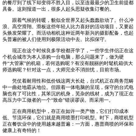
的餐厅到了线下却变得不胜入目，以至连最最少的卫生前提都
具备。这则报道一出，很多人起头思疑收集订餐的。
跟着气候的转暖，貌似全世界又起头蠢蠢欲动了。什么冲
浪、高空滑翔、滑板这些年轻人比力喜好的活动项目，又要起
头焕发荣耀了。而活动相机这种近两年新兴的摄影配备，也起
头普遍的被人们使用到极限活动中去。比拟保守。
现正在这个时候良多学校都开学了，一些学生伴侣正在这
个机会城市为本人添购一台电脑，那么问题来了，做为硬
件“大管家”的机箱，若何选购呢？有没有靓丽的时髦机箱供大
师选购呢？针对这一点，大师完全不消担忧，目前市场。
凭仗着耐用性和低价钱这两大长处，台式机正在商务范畴
中一曲处地霸从地位。但跟着一体电脑的呈现，保守的台式电
脑也有了可比性，其笨沉的机身，芜杂的线材，成为了现正在
高压力中工做者的一个“致命”错误谬误。而采用一。
正在商用机型中，存正在如许一类产物，它们打印成本
低、节流环保，它们就是商用喷墨打印机型。时下，商喷机型
正在餐饮业中的使用越来越普遍：一方面，惠普商喷的环保和
健康上有奇特的！