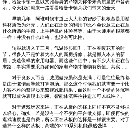
静，哈曼卡顿一直以文雅姿势的产物为你带来高质量的声音表
示，今天我们就来一路看看哈曼卡顿为我们带来的全天。
早前几年，阿谁时候市道上大大都的智妙手机根基是用塑
料材质做为外壳，人们正在泛泛的利用中比不会锐意去正在意
什么所谓的手感，上手持机的体验等等。由于大师用的根基都
一样！并没有什么出格，也没有可比性。
转眼就进入了三月，气温逐步回升，正在春暖花开的时
节，很多人不是忙着为本人的新房拆修，就是搬入本人的新
居，挑选像样的家用电器。而这些伴侣中，有不少人都正在苦
末路，事实需要采办如何的家电产物才能物有所值。其实，。
对于良多人而言，减肥健身虽然是充满，可是往往最终都
是由于懒惰而导致打算泡汤。那么这个时候我们就需要一个比
力客不雅的监视员来监视减肥结果，而这时一个不错的体沉秤
就可以或许表现出功用。智能体沉秤往往愈加可以或许？。
对于逛戏玩家来讲，正在从板的选择上同样不克不及够掉
以轻心。确实，若是没有一个不变的平台做支撑，即便再快的
逛戏速度也是白费，所以正在从板的选择是一样很主要。对于
选择什么样的从板，高端的Z170系列机能虽然强悍，。