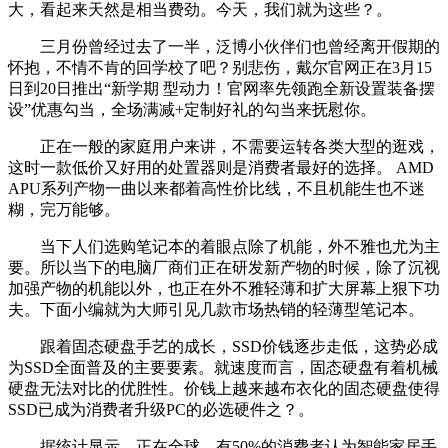
大，看起来天然是相当费劲。今天，我们就为这些？。
三月份曾经过去了一半，泛博小伙伴们也曾经离开假期的
怀抱，不情不肯的回学校了吧？别悲伤，戴尔官网正在3月15
日到20日推出“新学期 型动力！官网率先领跑全新设置装备摆
设”优惠勾当，全场满减+定制好礼的勾当来抚慰你。
正在一般的家庭用户来讲，不需要运转各类大型的逛戏，
这时一款低价又好用的处置器则是消费者最好的选择。 AMD
APU系列产物一曲以来都着高性价比线，不且机能生也不迷
糊，完万能够。
当下人们选购笔记本的着眼点除了机能，外不雅也尤为主
要。所以当下的电脑厂商们正在研发新产物的时候，除了沉视
加强产物的机能以外，也正在外不雅轻薄和扩大屏幕上狠下功
夫。下面小编就为大师引见几款市场热销的轻薄型笔记本。
跟着固态硬盘手艺的成长，SSD价钱逐步走低，这势必成
为SSD全面普及的主要要素。就速度而言，固态硬盘有着机械
硬盘无法对比的优胜性。价钱上越来越布衣化的固态硬盘使得
SSD已成为消费者升级PC的必选硬件之？。
据统计显示，正在全球，有50%的消费者认为智能家居手