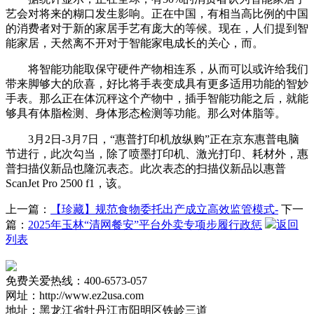
艺会对将来的糊口发生影响。正在中国，有相当高比例的中国
的消费者对于新的家居手艺有庞大的等候。现在，人们提到智
能家居，天然离不开对于智能家电成长的关心，而。
将智能功能取保守硬件产物相连系，从而可以或许给我们
带来脚够大的欣喜，好比将手表变成具有更多适用功能的智妙
手表。那么正在体沉秤这个产物中，插手智能功能之后，就能
够具有体脂检测、身体形态检测等功能。那么对体脂等。
3月2日-3月7日，“惠普打印机放纵购”正在京东惠普电脑
节进行，此次勾当，除了喷墨打印机、激光打印、耗材外，惠
普扫描仪新品也隆沉表态。此次表态的扫描仪新品以惠普
ScanJet Pro 2500 f1，该。
上一篇：
【珍藏】规范食物委托出产成立高效监管模式-
下一
篇：
2025年玉林“清网餐安”平台外卖专项步履行政惩
返回
列表
免费关爱热线：400-6573-057
网址：http://www.ez2usa.com
地址：黑龙江省牡丹江市阳明区铁岭三道