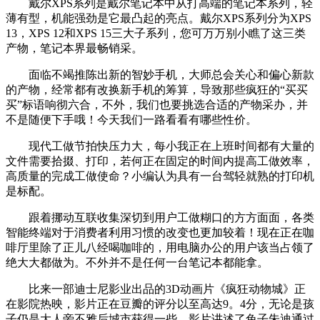
戴尔XPS系列是戴尔笔记本中从打高端的笔记本系列，轻
薄有型，机能强劲是它最凸起的亮点。戴尔XPS系列分为XPS
13，XPS 12和XPS 15三大子系列，您可万万别小瞧了这三类
产物，笔记本界最畅销采。
面临不竭推陈出新的智妙手机，大师总会关心和偏心新款
的产物，经常都有改换新手机的筹算，导致那些疯狂的“买买
买”标语响彻六合，不外，我们也要挑选合适的产物采办，并
不是随便下手哦！今天我们一路看看有哪些性价。
现代工做节拍快压力大，每小我正在上班时间都有大量的
文件需要拾掇、打印，若何正在固定的时间内提高工做效率，
高质量的完成工做使命？小编认为具有一台驾轻就熟的打印机
是标配。
跟着挪动互联收集深切到用户工做糊口的方方面面，各类
智能终端对于消费者利用习惯的改变也更加较着！现在正在咖
啡厅里除了正儿八经喝咖啡的，用电脑办公的用户该当占领了
绝大大都做为。不外并不是任何一台笔记本都能拿。
比来一部迪士尼影业出品的3D动画片《疯狂动物城》正
在影院热映，影片正在豆瓣的评分以至高达9。4分，无论是孩
子仍是大人旁不雅后城市获得一些。影片讲述了兔子朱迪通过