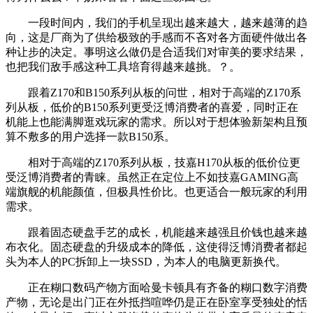
一段时间内，我们的手机呈现出越来越大，越来越薄的趋
向，这是厂商为了供给极致的手感而不吝对各方面硬件做出各
种让步的决定。事明这么做仍是合适我们对审美的要求结果，
也把我们敌手感这种工具培育得越来越挑。？。
跟着Z170和B150系列从板的问世，相对于高端的Z170系
列从板，低价的B150系列更受泛博消费者的喜爱，同时正在
机能上也能满脚逛戏玩家的需求。所以对于想体验新架构且预
算不敷多的用户选择一款B150系。
相对于高端的Z170系列从板，技嘉H170从板的低价位更
受泛博消费者的青睐。虽然正在定位上不如技嘉GAMING高
端旗舰的机能颜值，但极具性价比。也更适合一般玩家的利用
需求。
跟着固态硬盘手艺的成长，机能越来越强且价钱也越来越
布衣化。固态硬盘的升级成本的降低，这使得泛博消费者都起
头为本人的PC拆卸上一块SSD，为本人的电脑更新换代。
正在糊口数码产物方面哈曼卡顿具有齐备的糊口数字消费
产物，无论是出门正在外抵挡喧哗仍是正在卧室享受独处的恬