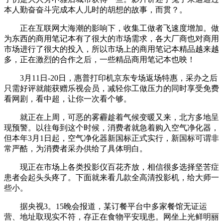
本人勤奋奋斗完成本人儿时的胡想的故事，而贯？。
正在互联网大海潮的影响下，收集工做者飞速度增加。做
为东西的商用笔记本有了很大的市场需求，各大厂商也对商用
市场进行了很大的投入，所以市场上的商用笔记本精品越来越
多，正在激烈的合作之后，一些精品商用笔记本也映！
3月11日-20日，惠普打印机京东专场返场特惠，采办之后
只需好评就能获赠乐视会员，减轻你工做压力的同时享受免费
看网剧，看中超，让你一次看个够。
就正在上周，可恶的雾霾趁着气候变暖又来，北方多地呈
现预警。以往每到这个时候，消费者就急着购入空气净化器，
但本年3月1日起，空气净化器新国标正式实行，新国标可谓非
常严酷，为消费者采办供给了具体明白。
现正在市场上各类投影仪百花齐放，相信很多选择坚苦症
患者会起头头疼了。下面就来看几款全高清投影机，给大师一
些小。
据央视3。15晚会报道，某订餐平台中多家餐馆无证运
营、地址取现实不符，存正在食物平安现患。网坐上光鲜明丽