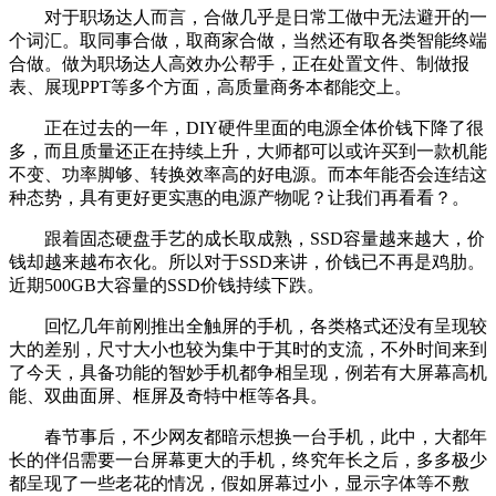
对于职场达人而言，合做几乎是日常工做中无法避开的一
个词汇。取同事合做，取商家合做，当然还有取各类智能终端
合做。做为职场达人高效办公帮手，正在处置文件、制做报
表、展现PPT等多个方面，高质量商务本都能交上。
正在过去的一年，DIY硬件里面的电源全体价钱下降了很
多，而且质量还正在持续上升，大师都可以或许买到一款机能
不变、功率脚够、转换效率高的好电源。而本年能否会连结这
种态势，具有更好更实惠的电源产物呢？让我们再看看？。
跟着固态硬盘手艺的成长取成熟，SSD容量越来越大，价
钱却越来越布衣化。所以对于SSD来讲，价钱已不再是鸡肋。
近期500GB大容量的SSD价钱持续下跌。
回忆几年前刚推出全触屏的手机，各类格式还没有呈现较
大的差别，尺寸大小也较为集中于其时的支流，不外时间来到
了今天，具备功能的智妙手机都争相呈现，例若有大屏幕高机
能、双曲面屏、框屏及奇特中框等各具。
春节事后，不少网友都暗示想换一台手机，此中，大都年
长的伴侣需要一台屏幕更大的手机，终究年长之后，多多极少
都呈现了一些老花的情况，假如屏幕过小，显示字体等不敷