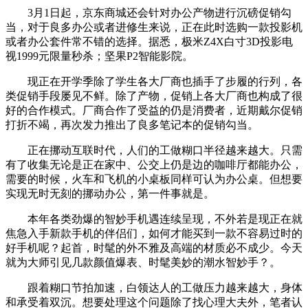
3月1日起，京东商城还会针对办公产物进行沉磅促销勾
当，对于良多办公或者进修生来说，正在此时选购一款投影机
或者办公套件常不错的选择。据悉，极米Z4X白寸3D投影电
视1999元限量秒杀；坚果P2智能影院。
现正在开学季除了学生各大厂商也插手了步履的行列，各
类促销手段屡见不鲜。除了产物，促销上各大厂商也构成了很
好的合作模式。厂商合作了受益的仍是消费者，近期戴尔促销
打折不竭，再次发力推出了良多笔记本的促销勾当。
正在挪动互联时代，人们的工做糊口半径越来越大。只需
有了收集无论是正在家中、公交上仍是边的咖啡厅都能办公，
需要的时候，火车和飞机的小桌板同样可认为办公桌。但想要
实现无时无刻的挪动办公，第一件事就是。
本年各类劲爆的智妙手机遇连续呈现，不外若是现正在就
焦急入手新款手机的伴侣们，如何才能买到一款不容易过时的
好手机呢？起首，时髦的外不雅及高端的材质必不成少。今天
就为大师引见几款颜值爆表、时髦美妙的潮水智妙手？。
跟着糊口节拍加速，白领达人的工做压力越来越大，身体
和承受着双沉。想要处理这个问题除了找心理大夫外，笔者认