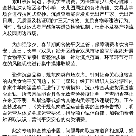
紧盯校园周边，净化学生消费。为保障青少年身心健康，
查抄组深切辖区各中小学、长儿园周边的食物商铺、文具店等
场合进行拉网式查抄。沉点查看能否发卖无出产厂家、无出产
日期、无质量及格证明的“三无”食物、变质食物等违法行为。
同时，督促运营者严酷落实进货检验轨制，杜毫不及格产物流
入校园周边市场。
为加强除夕、春节期间食物平安监管，保障消费者饮食平
安，近日，长丰（双凤）经开区结合双凤市场监管所组织开展
了食物平安专项排查整治步履，针对沉点范畴、环节环节存正
在的风险现患进行集中摸排取规范。
聚焦沉点品类，规范肉类市场次序。针对社会关心度较高
的肉类食物平安问题，长丰（双凤）经开区组织人员对辖区内
多家牛羊肉运营单元进行了专项摸排，沉点核查其进货渠道能
否正轨、所售肉品能否具备无效查验检疫证明，严查能否存正
在来历不明、私屠滥宰或掺售其他肉类等违法违规行为。正在
查抄过程中，《关于规范肉成品运营售卖的宣传奉告书》，明
白运营从体义务取运营要求，指导商户诚信自律，加强消费者
辨识取认识，营制平安安心的肉类消费。
此次专项排查整治步履，问题导向取宣布道育相连系，规