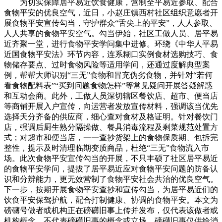
为切实保障居平易近饮食健康，营制全平易近参取、配合
食物平安的优良空气，近日，小赵庄镇西村社区组织意愿者开
展食物平安宣传勾当，守护群众“舌尖上的平安”，人人参取、
人人共享的食物平安空气。勾当伊始，社区工做人员、居平易
近齐聚一堂，进行食物平安学问集中进修。环绕《中华人平易
近国食物平安法》环节内容，连系糊口实例食材选购技巧、食
物储存要点、过时食物风险等适用学问，还通过度解典型案
例，帮帮大师识别“三无”食物和冒充伪劣食物，并针对“若何
看食物配料表”“买到问题食物怎样”等常见疑问开展答疑解惑
和互动会商。此外，工做人员深切辖区餐饮店、超市、便当店
等商铺开展入户宣传，向运营者发放宣传材料，强调该当优先
选择天分齐备的供应商，细心查对食材及格证明。针对餐饮门
店，强调后厨生熟分隔操做、餐具消毒流程及剩菜规范处置方
式；对超市和便当店，一一查抄货架上的食物保质期、包拆完
整性，提示及时清理临期变质商品，杜绝“三无”食物流入市
场。此次食物平安宣传勾当的开展，不只丰硕了社区居平易近
的食物平安学问，提拔了居平易近应对食物平安问题的防备认
识和分辨能力，更无效营制了食物平安社会共治的优良空气。
下一步，按期开展食物平安查抄和宣传勾当，为居平易近们的
饮食平安保驾护航，配合打制健康、协调的食物平安。本文为
磅礴号做者或机构正在磅礴旧事上传并发布，仅代表该做者或
机构概念，不代表磅礴旧事的概念或立场，磅礴旧事仅供给消