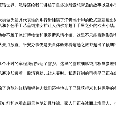
话世界。私导还给我们讲述了良多冰雕设想背后的故事以及冬季
街做为最具代表性的步行街铺满了汗青感十脚的欧式建建透出浓
店和各色手工艺品铺排安插让人仿佛穿越于千里之外的欧洲小镇
参不雅了冰灯博物馆和俄罗斯风情小镇。这里不只能看到形形色
景点放置、平安办事仍是美食体验来看这趟之旅都超出了预期特
个小时的车程我们抵达了雪乡。这里的雪质细腻纯洁板屋参差
寒冷却透着一股清爽劲儿让人霎时。私家订制的司机早已正在出
了典范的红肠和锅包肉我们还特地去了已经获得米其林保举的餐
虹灯和冰雕点缀景色梦幻且静谧。家人们正在冰面上堆雪人、打