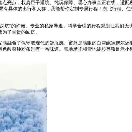
点亮点，权势巨子避坑、纯玩保障、暖心办事全正在线，适配所
有具体的出行和人群，我能帮你定制专属行程！东北行程、住宿、
踩坑”的许诺。专业的私家导逛、科学合理的行程规划让我们无
成为了宝贵的回忆。
满融合了保守取现代的舒服感。窗外是满眼的白雪皑皑偶尔还能
特色酸菜炖粉条别有一番味道。雪地摩托和雪地徒步等项目老小