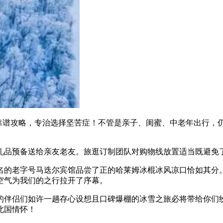
谱攻略，专治选择坚苦症！不管是亲子、闺蜜、中老年出行，
品预备送给亲友老友。旅逛订制团队对购物线放置适当既避免
的老字号马迭尔宾馆品尝了正的哈莱姆冰棍冰风凉口恰如其分。
空气为我们的之行拉开了序幕。
伴侣们如许一趟存心设想且口碑爆棚的冰雪之旅必将带给你们纷
北国情怀！