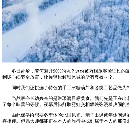
冬日赴哈，若何避开90%的坑？这份被万组旅客验证过的靠
到暖心细节全放置，让你轻松解锁冰城的所有夸姣～？。
同时我们还挑选了特色的手工冰糖葫芦和各类工艺品做为礼
当然最令长幼兴奋的是琳琅满目标美食。我们先是正在出名
了每个味蕾的等候。夜幕后街灯取霓虹交相辉映弥漫着热闹的
由此保举给想要冬季体验北国风光、亲子出逛或年休闲逛的
喜相伴。但愿大师都能正在本人的旅行中找到属于本人的那份