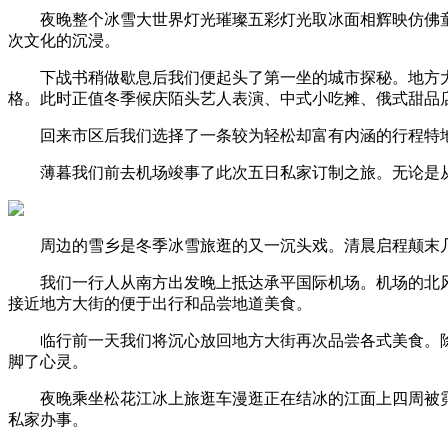
夜晚整个冰雪大世界灯光璀璨五彩灯光取冰面相辉映仿佛童
次文化的沉浸。
下战书稍做歇息后我们便起头了第一坐的城市探秘。地方大
格。此时正值冬季候庆陌头艺人表演、中式小吃摊、俄式甜品
回来市区后我们选择了一条较为轻松却富有内涵的行程特地
薄暮我们前去机场竣事了此次五日私家订制之旅。无论是从
周边的雪乡是冬季冰雪旅逛的又一沉头戏。清晨启程颠末几
我们一行人从南方出发晚上抵达承平国际机场。机场的北风
接近地方大街的便于出行和品尝地道美食。
临行前一天我们将沉心放回地方大街再次品尝各式美食。除
脚了心灵。
夜晚乘坐松花江冰上旅逛车漫逛正在结冰的江面上四周被霓
私家办事。