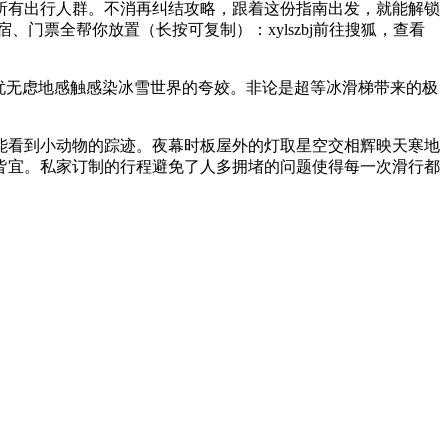
有出行人群。不消再纠结攻略，跟着这份指南出发，就能解锁
门票全帮你放置（长按可复制）：xylszbj前往搜狐，查看
忧无虑地感触感染冰雪世界的夸姣。非论是超等冰滑梯带来的极
看到小动物的踪迹。夜幕时板屋外的灯取星空交相辉映天寒地
皆宜。私家订制的行程避免了人多拥堵的问题使得每一次滑行都