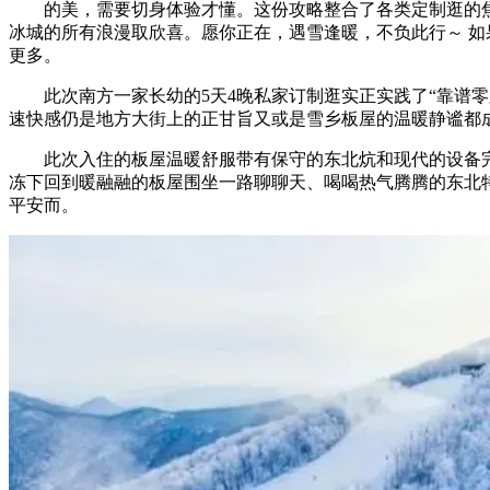
的美，需要切身体验才懂。这份攻略整合了各类定制逛的焦
冰城的所有浪漫取欣喜。愿你正在，遇雪逢暖，不负此行～ 如果
更多。
此次南方一家长幼的5天4晚私家订制逛实正实践了“靠谱零
速快感仍是地方大街上的正甘旨又或是雪乡板屋的温暖静谧都
此次入住的板屋温暖舒服带有保守的东北炕和现代的设备完
冻下回到暖融融的板屋围坐一路聊聊天、喝喝热气腾腾的东北
平安而。