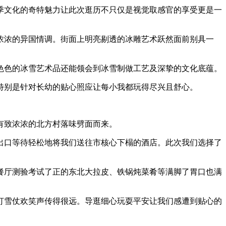
文化的奇特魅力让此次逛历不只仅是视觉取感官的享受更是一
浓的异国情调。街面上明亮剔透的冰雕艺术跃然面前别具一
。
色的冰雪艺术品还能领会到冰雪制做工艺及深挚的文化底蕴。
别是针对长幼的贴心照应让每小我都玩得尽兴且舒心。
有致浓浓的北方村落味劈面而来。
口等待轻松地将我们送往市核心下榻的酒店。此次我们选择了
厅测验考试了正的东北大拉皮、铁锅炖菜肴等满脚了胃口也满
雪仗欢笑声传得很远。导逛细心玩耍平安让我们感遭到贴心的