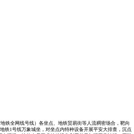
地铁全网线号线）各坐点、地铁贸易街等人流稠密场合，靶向
宁地铁1号线万象城坐，对坐点内特种设备开展平安大排查，沉点