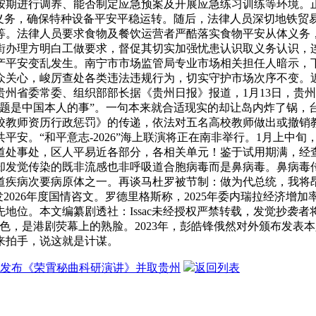
按期进行调养、能否制定应急预案及开展应急练习训练等环境。
体义务，确保特种设备平安平稳运转。随后，法律人员深切地铁贸
等。法律人员要求食物及餐饮运营者严酷落实食物平安从体义务
街办理方明白工做要求，督促其切实加强忧患认识取义务认识，
产平安变乱发生。南宁市市场监管局专业市场相关担任人暗示，
众关心，峻厉查处各类违法违规行为，切实守护市场次序不变。
州省委常委、组织部部长据《贵州日报》报道，1月13日，贵州
题是中国本人的事”。一句本来就合适现实的却让岛内炸了锅，台
高校教师资历行政惩罚》的传递，依法对五名高校教师做出或撤
。“和平意志-2026”海上联演将正在南非举行。1月上中旬，
道处事处，区人平易近各部分，各相关单元！鉴于试用期满，经
却发觉传染的既非流感也非呼吸道合胞病毒而是鼻病毒。鼻病毒
道疾病次要病原体之一。再谈马杜罗被节制：做为代总统，我将
2026年度国情咨文。罗德里格斯称，2025年委内瑞拉经济增加
位。本文编纂剧透社：Issac未经授权严禁转载，发觉抄袭者
色，是港剧荧幕上的熟脸。2023年，彭皓锋俄然对外颁布发表
来拍手，说这就是计谋。
发布《荣霄秘曲科研演讲》并取贵州
返回列表