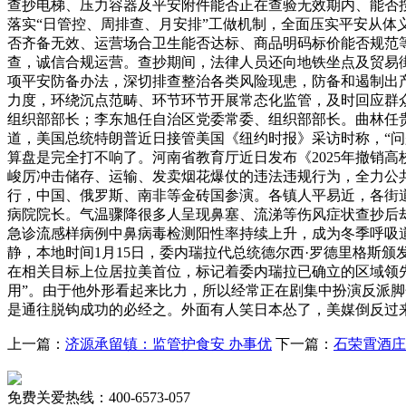
查抄电梯、压力容器及平安附件能否正在查验无效期内、能否
落实“日管控、周排查、月安排”工做机制，全面压实平安从
否齐备无效、运营场合卫生能否达标、商品明码标价能否规范
查，诚信合规运营。查抄期间，法律人员还向地铁坐点及贸易
项平安防备办法，深切排查整治各类风险现患，防备和遏制出
力度，环绕沉点范畴、环节环节开展常态化监管，及时回应群
组织部部长；李东旭任自治区党委常委、组织部部长。曲林任贵
道，美国总统特朗普近日接管美国《纽约时报》采访时称，“问
算盘是完全打不响了。河南省教育厅近日发布《2025年撤销
峻厉冲击储存、运输、发卖烟花爆仗的违法违规行为，全力公共平安
行，中国、俄罗斯、南非等金砖国参演。各镇人平易近，各街
病院院长。气温骤降很多人呈现鼻塞、流涕等伤风症状查抄后
急诊流感样病例中鼻病毒检测阳性率持续上升，成为冬季呼吸
静，本地时间1月15日，委内瑞拉代总统德尔西·罗德里格斯颁发
在相关目标上位居拉美首位，标记着委内瑞拉已确立的区域领先地
用”。由于他外形看起来比力，所以经常正在剧集中扮演反派脚
是通往脱钩成功的必经之。外面有人笑日本怂了，美媒倒反过
上一篇：
济源承留镇：监管护食安 办事优
下一篇：
石荣霄酒庄
免费关爱热线：400-6573-057