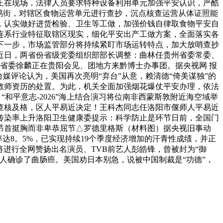
正在现场，法律人员要求特种设备利用单元加强平安认识，严酷
易街，对辖区食物运营单元进行查抄，沉点核查运营从体证照能
，认实做好进货检验、卫生等工做，加强价钱自律取食物平安自
连系行业特征取辖区现实，细化平安出产工做方案，全面落实各
下一步，市场监管部分将持续紧盯市场运转特点，加大放哨查抄
近日，两省份省级党委组织部部长调整：曲林任贵州省委常委、
省委徐麟正在贵阳会见、团地方来黔博士办事团。据央视网 报
媒评论认为，美国再次亮明“弃台”从意，赖清德“倚美谋独”的
销教师资历的处置。为此，机关全面加强烟花爆仗平安办理，依法
“和平意志-2026”海上结合演习将位南非西蒙斯敦附近海空域举
查核及格，区人平易近决定！王科杰同志任洛阳市偃师人平易近
传染率上升洛阳卫生健康委提示：科学防止是环节日前，全国门
昂首挺胸而非卑恭屈节△罗德里格斯（材料图）据央视旧事动
率达8。5%，已实现持续19个季度经济增加的汗青性成绩，并正
将进行全网赞扬出名演员、TVB前艺人彭皓锋，曾被封为“御
本人确诊了曲肠癌。美国劝日本别急，说被中国制裁是“功德”，