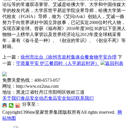
论坛等的常邀双语掌管。艾诚是哈佛大学、大学和中国传媒大
学的校友代表，大学苏世平易近学院业界导师，哈佛大学第一
代校友（FGHA）导师，做为《艾问iAsk》创始人，艾诚一曲
努力于向世界讲好中国立异故事，已记实近2000位时代人物，
实现百家全球。曾获《福布斯》2016年度30位30岁以下亚洲人
物独一上榜华人掌管以及世界经济论坛2012年度全球精采青
年，著有《奋斗是一种》、《创业的常识》、《创业不死》等
财籍。
上一篇：
徐州市出台《徐州市农村集体会餐食物平安办理
下
一篇：
守质量平安 护三餐四时（人平易近时评）
返回列表
免费关爱热线：400-6573-057
网址：http://www.ez2usa.com
地址：黑龙江省牡丹江市阳明区铁岭三道
关于我们
食品安全动态
食品安全知识
联系我们
分享至：
Copyright1396me皇家世界集团版权所有All rights reserved.
网
站地图