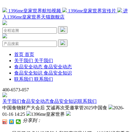
1396me皇家世界航拍视频
1396me皇家世界宣传片
进
入1396me皇家世界天猫旗舰店
首页
首页
关于我们
关于我们
食品安全动态
食品安全动态
食品安全知识
食品安全知识
联系我们
联系我们
400-6573-057
关于我们
食品安全动态
食品安全知识
联系我们
中国食物财产大会后 艾诚再次受邀掌管2025中国食
2026-
01-16 14:25
1396me皇家世界
分享到：