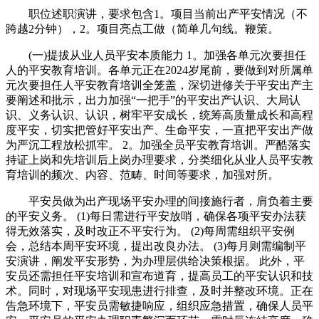
职位述职演讲，要求包含1。项目当前出产平安情况（不
跨越2分钟），2。项目亮点工做（简单几句线。鞭策。
(一)提拔从业人员平安本质能力 1。加强各单元次要担任
人的平安教育培训。各单元正在2024岁尾前，要做到对所属单
元次要担任人平安教育培训全笼盖，深切进修关于平安出产主
要阐述和批示，出力加强“一把手”的平安出产认识、大局认
识、义务认识、认识，树牢平安成长，统筹高质量成长和高程
度平安，切实把管好平安出产、生命平安，一直把平安出产做
为严沉工程放松抓牢。 2。加强全员平安教育培训。严酷落实
持证上岗和先培训后上岗办理要求，分类细化从业人员平安教
育培训的频次、内容、范畴、时间等要求，加强对所。
平安员做为出产现场平安办理的间接施行者，肩负着主要
的平安义务。 (1)每日需进行平安放哨，确保各项平安办法获
得无效落实，及时改正不平安行为。 (2)每周需组织平安例
会，总结本周平安环境，提出改良办法。 (3)每月则需编制平
安演讲，阐发平安形势，为办理层供给决策根据。 此外，平
安员还需担任平安培训和宣布道育，提高员工的平安认识和技
术。同时，对现场平安现患进行排查，及时并整改环境。正在
告急环境下，平安员需敏捷响应，组织应急措置，确保人员平