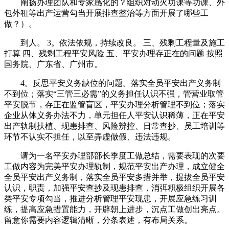
阐扬办理团队和专家感化的？组织对动火功课等功课、外
包外租等出产运营勾当开展排查整治等方面开展了哪些工
做？）。
到人。 3。依法依规，持续改良。 三、残剩工程量及施工
打算 四、残剩工程平安风险 五、平安办理存正在的问题 按照
国务院、广东省、广州市。
4。反思平安义务缺位的问题。落实全员平安出产义务制
不到位；落实“三管三必需”的义务担任认识不强，管营业取管
平安脱节，存正在监管盲区，平安办理分析管理不到位；落实
企业从体义务办法不力，单元担任人平安认识稀薄，正在平安
出产轨制扶植、现患排查、风险辨控、日常查抄、员工培训等
环节不认实不担任，以至弄虚做假、违法违规。
请为一名平安办理部部长季度工做总结，需要表现的次要
工做内容为完美平安办理轨制，规范平安出产办理，成立健全
全员平安出产义务制，落实全员平安多措并举，提拔全员平安
认识，职责，加强平安查抄及现患排查，消弭积极组织开展各
类平安专项勾当，推进分析管理平安现患，开展应急练习训
练，提高应急措置能力，开辟朝上进步，沉点工做创出亮点。
留意你需要内容逻辑清晰，分条表述，有布局关系。