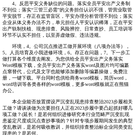
4。反思平安义务缺位的问题。落实全员平安出产义务制
不到位；落实“三管三必需”的义务担任认识不强，管营业取管
平安脱节，存正在监管盲区，平安办理分析管理不到位；落实
企业从体义务办法不力，单元担任人平安认识稀薄，正在平安
出产轨制扶植、现患排查、风险辨控、日常查抄、员工培训等
环节不认实不担任，以至弄虚做假、违法违规。
环境，4。公司沉点推进工做开展环境（八项办法等），
5。人员培育及小我进修环境，6。存正在问题，7。下一步工
做打算各个维度去阐发。为您供给全员平安出产义务落实
Word模板下载，全员平安出产义务落实word及图片均可编纂
点窜替代，公式及文字也能够添加删除等编纂操做，免费注
册，一键下载。平台同时也供给商务word模板，简历word，
word培训等各类各样的word模板，更多word模板就正在熊猫
办公。
本企业能否放置摆设严沉变乱现患排查整治2023步履相关
工做？请谈谈做为次要担任人正在2023步履中要凸起抓好哪几
项工做？(延长！是若何组织进修研究本行业范畴严沉变乱现
患鉴定尺度或沉点查抄事项的？针对专项步履期间发生的典型
变乱教训，是若何吸收教训，并组织排查整治标企业同类变乱
现患的？是若何。