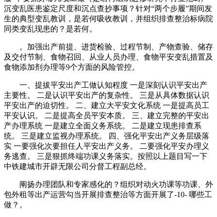
沉变乱医患鉴定尺度和沉点查抄事项？针对“两个步履”期间发
生的典型变乱教训，是若何吸收教训，并组织排查整治标病院
同类变乱现患的？是若何。
。加强出产前提、进货检验、过程节制、产物查验、储存
及交付节制、食物召回、从业人员办理、食物平安变乱措置及
食物添加剂办理等9个方面的风险管控。
一、提拔平安出产工做认知程度 一是深刻认识平安出产
主要性。 二是认识平安出产的复杂性。 三是从具体数据认识
平安出产的迫切性。 二、建立大平安文化系统 一是提高员工
平安认识。 二是提高全员平安本质。 三、建立完整的平安出
产办理系统 一是建立全面义务系统。 二是建立现患排查系
统。 三是建立监视办理系统。 四、强化平安出产义务层级落
实 一要强化次要担任人平安出产义务。 二要强化平安办理义
务逃查。 三是狠抓终端功课义务落实。按照以上题目写一下
中铁建城市开辟无限公司分督工程副总经。
阐扬办理团队和专家感化的？组织对动火功课等功课、外
包外租等出产运营勾当开展排查整治等方面开展了-10- 哪些工
做？。