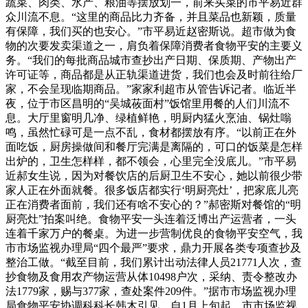
蔬菜、肉类、水产、粮油等摆放划一，前来买菜的市平易近群
众川流不息。“这里的商品比力齐备，并且菜品也新颖，质量
有保障，我们买的也安心。”市平易近赵密斯说。超市做为食
物的次要发卖渠道之一，肩负着保障消费者食物平安的主要义
务。“我们的每批商品城市查抄出产日期、保质期、产物出产
许可证等，商品都是从正轨渠道进货，我们也会及时前往给厂
家，不会呈现临期商品。”家家利超市从管告诉记者。临近半
夜，位于市区昌明的“吴城莜面村”饭馆里用餐的人们川流不
息。大厅里窗明几净、绿植鲜艳，明厨内猛火烹油、锅灶嗡
鸣，虽然忙碌可是一点不乱，食材都摆放有序。“以前正在外
面吃饭，厨房操做间和餐厅完满是离隔的，可口的饭菜是怎样
出炉的，卫生怎样样，都不领会，心里完全没底儿。”市平易
近郝女生说，因为对餐饮店的后厨卫生不安心，她以前很少带
家人正在外面就餐。很多饭店都实行‘明厨亮灶’，把家底儿亮
正在消费者面前，我们还有啥不安心的？”郝密斯对餐馆的“明
厨亮灶”拍案叫绝。食物平安一头连着泛博出产运营者，一头
连着千家万户的餐桌。为进一步营制优良的食物平安空气，我
市市场监视办理局“四个最严”要求，鼎力开展各类专项查抄及
整治工做。“截至目前，我们累计出动法律人员21771人次，查
抄食物及食用农产物运营从体10498户次，采纳、责令整改办
法1779家，赐与377家，查处案件209件。”据市市场监视办理
局食物平安协调科科长韩木引见，自1月上旬起，市市场监视