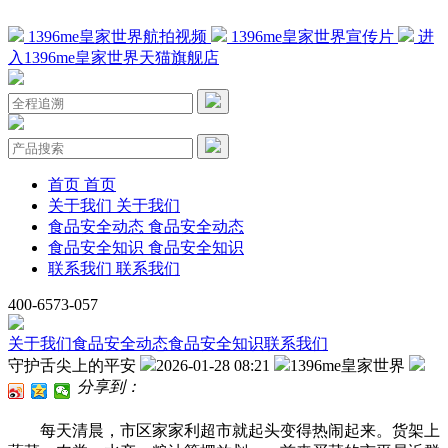
1396me皇家世界航拍视频
1396me皇家世界宣传片
进
入1396me皇家世界天猫旗舰店
首页
首页
关于我们
关于我们
食品安全动态
食品安全动态
食品安全知识
食品安全知识
联系我们
联系我们
400-6573-057
关于我们
食品安全动态
食品安全知识
联系我们
守护舌尖上的平安
2026-01-28 08:21
1396me皇家世界
分享到：
每天清晨，市区家家利超市就起头变得热闹起来。货架上