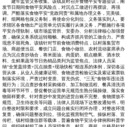
建牢监管义务收集。该镇及时召开食物平安专题会议，阐
发节日期间食物平安风险点，对沉点工做进行再摆设、再强
调。严酷落实食物平安“党政同责”和属地办理义务，完美镇、
村、组网格包保义务制，将使命分化到位、义务落实到人。要
求辖区各食物出产运营单元切实履行从体义务，严酷施行各项
平安办理轨制，镇市场监管所、安委办、分析法律核心加强督
查，确保义务系统运转顺畅、构成齐抓共管的工做合力。严查
现患不留死角。该镇针对节前食物消费特点，以村落集贸市
场、商超便当店、餐饮门店、食物小做坊、农村流动宴席承办
点为沉点查抄场合，将米面油、肉蛋奶、糕点糖果、酒水饮
料、生鲜果蔬等节日热销品类列为监管焦点。法律人员采
纳“全笼盖排查+沉点抽查+现场快检”相连系的体例，深切各运
营从体，从业人员健康证明、食物进货检验记实及索证索票轨
制落实环境，严查过时变质、冒充伪劣、“三无”食物等违法违
规行为；沉点查抄食材采购储存、加工制做流程、餐具清洗消
毒等环节环节，督促餐饮运营单元规范生熟分隔操做、落实食
物留样要求。针对查抄中发觉的进货台账不完整、食物摆放不
规范、卫生待改良等问题，法律人员现场下达整改通知书，明
白整改时限和要求，成立问题台账实行闭环办理，对整改环境
复查，确保问题整改到位。强化监视营制空气。操纵村落、宣
传栏、镇村组微信群等载体，普遍食物平安法令律例和科普学
问。组织镇村组工做人员深切集市、村庄、商超，出格是针对