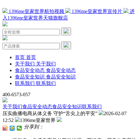
1396me皇家世界航拍视频
1396me皇家世界宣传片
进
入1396me皇家世界天猫旗舰店
首页
首页
关于我们
关于我们
食品安全动态
食品安全动态
食品安全知识
食品安全知识
联系我们
联系我们
400-6573-057
关于我们
食品安全动态
食品安全知识
联系我们
压实曲播电商从体义务 守护“舌尖上的平安”
2026-02-07
12:52
1396me皇家世界
分享到：