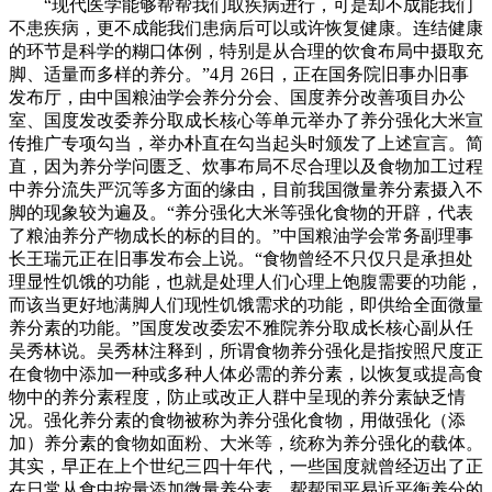
“现代医学能够帮帮我们取疾病进行，可是却不成能我们
不患疾病，更不成能我们患病后可以或许恢复健康。连结健康
的环节是科学的糊口体例，特别是从合理的饮食布局中摄取充
脚、适量而多样的养分。”4月 26日，正在国务院旧事办旧事
发布厅，由中国粮油学会养分分会、国度养分改善项目办公
室、国度发改委养分取成长核心等单元举办了养分强化大米宣
传推广专项勾当，举办朴直在勾当起头时颁发了上述宣言。简
直，因为养分学问匮乏、炊事布局不尽合理以及食物加工过程
中养分流失严沉等多方面的缘由，目前我国微量养分素摄入不
脚的现象较为遍及。“养分强化大米等强化食物的开辟，代表
了粮油养分产物成长的标的目的。”中国粮油学会常务副理事
长王瑞元正在旧事发布会上说。“食物曾经不只仅只是承担处
理显性饥饿的功能，也就是处理人们心理上饱腹需要的功能，
而该当更好地满脚人们现性饥饿需求的功能，即供给全面微量
养分素的功能。”国度发改委宏不雅院养分取成长核心副从任
吴秀林说。吴秀林注释到，所谓食物养分强化是指按照尺度正
在食物中添加一种或多种人体必需的养分素，以恢复或提高食
物中的养分素程度，防止或改正人群中呈现的养分素缺乏情
况。强化养分素的食物被称为养分强化食物，用做强化（添
加）养分素的食物如面粉、大米等，统称为养分强化的载体。
其实，早正在上个世纪三四十年代，一些国度就曾经迈出了正
在日常从食中按量添加微量养分素，帮帮国平易近平衡养分的