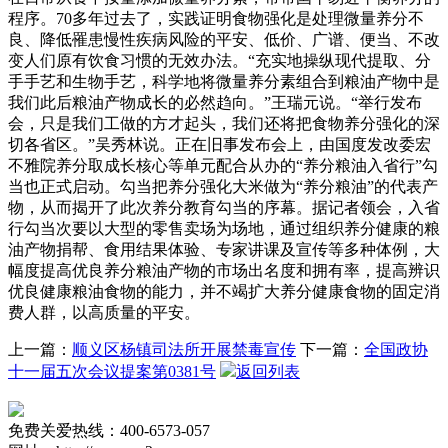
程序。70多年过去了，实践证明食物强化是处理微量养分不
良、降低罹患慢性疾病风险的平安、低价、广谱、便当、不改
变人们原有饮食习惯的无效办法。“充实地操纵现代提取、分
手手艺和生物手艺，科学地将微量养分素组合到粮油产物中是
我们此后粮油产物成长的必然趋向。”王瑞元说。“举行发布
会，只是我们工做的方才起头，我们还将把食物养分强化的深
切各省区。”吴秀林说。正在旧事发布会上，由国度发改委宏
不雅院养分取成长核心等单元配合从办的“养分粮油入省行”勾
当也正式启动。勾当把养分强化大米做为“养分粮油”的代表产
物，从而揭开了此次养分教育勾当的序幕。据记者领会，入省
行勾当次要以大型的零售卖场为场地，通过组织养分健康的粮
油产物捐帮、食用结果体验、专家讲课及宣传等多种体例，大
幅度提高优良养分粮油产物的市场出名度和拥有率，提高辨识
优良健康粮油食物的能力，并不竭扩大养分健康食物的固定消
费人群，以高质量的平安。
上一篇：
顺义区杨镇司法所开展禁毒宣传
下一篇：
全国政协
十一届五次会议提案第0381号
返回列表
免费关爱热线：400-6573-057