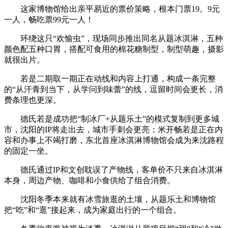
这家博物馆给出亲平易近的票价策略，根本门票19。9元
一人，畅吃票99元一人！
环绕这只“欢愉虫”，现场同步推出同名从题冰淇淋，五种
颜色配五种口胃，搭配可食用的棉花糖制型，制型萌趣，摄影
就很出片。
若是二期取一期正在动线和内容上打通，构成一条完整
的“从汗青到当下，从学问到味蕾”的线，逗留时间会更长，消
费条理也更深。
德氏若是成功把“制冰厂+从题乐土”的模式复制到更多城
市，沈阳的IP将走出去，城市手刺会更亮；米开畅若是正在内
容和办事上不竭打磨，东北首座冰淇淋博物馆会成为来沈路程
的固定一坐。
德氏通过IP和文创耽误了产物线，客单价不只来自冰淇淋
本身，周边产物、咖啡和小食供给了组合消费。
沈阳冬季本来就有冰雪旅逛的土壤，从题乐土和博物馆
把“吃”和“逛”接起来，成为家庭出行的一个组合。