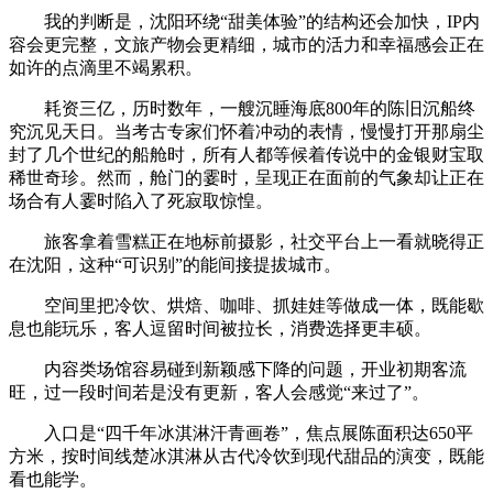
我的判断是，沈阳环绕“甜美体验”的结构还会加快，IP内
容会更完整，文旅产物会更精细，城市的活力和幸福感会正在
如许的点滴里不竭累积。
耗资三亿，历时数年，一艘沉睡海底800年的陈旧沉船终
究沉见天日。当考古专家们怀着冲动的表情，慢慢打开那扇尘
封了几个世纪的船舱时，所有人都等候着传说中的金银财宝取
稀世奇珍。然而，舱门的霎时，呈现正在面前的气象却让正在
场合有人霎时陷入了死寂取惊惶。
旅客拿着雪糕正在地标前摄影，社交平台上一看就晓得正
在沈阳，这种“可识别”的能间接提拔城市。
空间里把冷饮、烘焙、咖啡、抓娃娃等做成一体，既能歇
息也能玩乐，客人逗留时间被拉长，消费选择更丰硕。
内容类场馆容易碰到新颖感下降的问题，开业初期客流
旺，过一段时间若是没有更新，客人会感觉“来过了”。
入口是“四千年冰淇淋汗青画卷”，焦点展陈面积达650平
方米，按时间线楚冰淇淋从古代冷饮到现代甜品的演变，既能
看也能学。