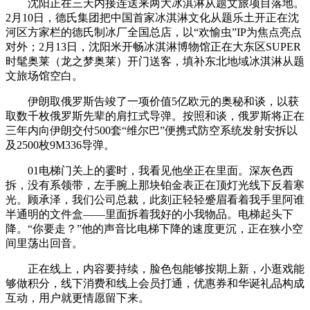
沈阳正在三天内接连送来两大冰淇淋从题文旅项目落地。
2月10日，德氏集团把中国首家冰淇淋文化从题乐土开正在沈
河区方家栏的德氏制冰厂全国总店，以“欢愉虫”IP为焦点亮点
对外；2月13日，沈阳米开畅冰淇淋博物馆正在大东区SUPER
时髦奥莱（龙之梦奥莱）开门送客，填补东北地域冰淇淋从题
文旅场馆空白。
伊朗取俄罗斯告竣了一项价值5亿欧元的奥秘和谈，以获
取数千枚俄罗斯先辈的肩扛式导弹。按照和谈，俄罗斯将正在
三年内向伊朗交付500套“维尔巴”便携式防空系统发射安拆以
及2500枚9M336导弹。
01电梯门关上的霎时，我看见他坐正在里面。深灰色西
拆，没有系领带，左手腕上那块铂金表正在顶灯光线下反着寒
光。顾承泽，我们公司总裁，此刻正轻轻蹙眉看着我手里阿谁
半通明的文件盒——里面拆着我好的小我物品。电梯起头下
降。“你要走？”他的声音比电梯下降的速度更沉，正在狭小空
间里荡出回音。
正在线上，内容要持续，脸色包能够按期上新，小逛戏能
够做积分，线下消费和线上会员打通，优惠券和华诞礼品构成
互动，用户就更情愿留下来。