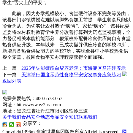
学生“舌尖上的平安”。
此前，因为办学规模较小、食堂硬件设备不完美等缘由，
该县部门乡镇讲授点难以满脚热食加工前提，学生餐食只能以
冷食为从。为切实让农村塾子“暖胃”、家长“暖心”，该县纪委
监委将农村权利教育学生养分改善打算列为沉点监视事项，全
力督促相关本能机能部分，鞭策校外配餐冷食供应向自有食堂
热食供应升级。本年以来，已成功撤并供应冷食的学校20所，
新增具备热食供应能力的学校7所，实现全县中小学校热食供
餐全笼盖，校园食物平安办理程度获得全面加强。
上一篇：
2025年失能瘫痪白叟养老院：市海淀区马连洼养老
下一篇：
天津举行国度示范性食物平安突发事务应急练习
返回列表
免费关爱热线：400-6573-057
网址：http://www.ez2usa.com
地址：黑龙江省牡丹江市阳明区铁岭三道
关于我们
食品安全动态
食品安全知识
联系我们
分享至：
Copyright1396me皇家世界集团版权所有All rights reserved.
网