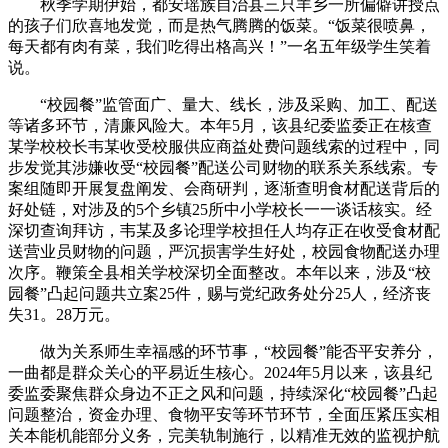
秋季学期伊始，都安瑶族自治县三只羊乡一所偏僻讲授点
的孩子们欣喜地发觉，而是热气腾腾的饭菜。“饭菜很喷鼻，
每天都有肉有菜，我们吃得出格高兴！”一名五年级学生笑着
说。
“校园餐”监管面广、量大、线长，涉及采购、加工、配送
等诸多环节，清廉风险大。本年5月，该县纪委监委正在核查
某学校校长韦某收受校服供应商益处费问题线索的过程中，同
步发觉其涉嫌收受“校园餐”配送公司财物的联系关系线索。专
案组随即开展复盘阐发、会商研判，逐渐查明食材配送背后的
好处链，对涉及的5个乡镇25所中小学校长一一谈话核实。经
深切查询拜访，韦某及多论理学校担任人均存正在收受食材配
送营业员财物的问题，严沉损害学生好处，校园食物配送办理
次序。鞭策全县相关学校深切全面整改。本年以来，涉及“校
园餐”凸起问题共立案25件，赐与党纪政务处分25人，经济丧
失31。28万元。
做为关系师生幸福感的环节事，“校园餐”能否平安养分，
一曲都是群众关心的平易近生核心。2024年5月以来，该县纪
委监委聚焦群众身边不正之风和问题，持续深化“校园餐”凸起
问题整治，资金办理、食物平安等环节环节，全面压紧压实相
关本能机能部分义务，完美轨制施行，以精准无效的监视护航