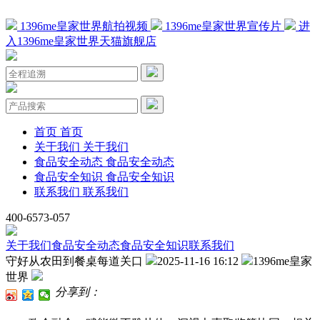
1396me皇家世界航拍视频
1396me皇家世界宣传片
进
入1396me皇家世界天猫旗舰店
首页
首页
关于我们
关于我们
食品安全动态
食品安全动态
食品安全知识
食品安全知识
联系我们
联系我们
400-6573-057
关于我们
食品安全动态
食品安全知识
联系我们
守好从农田到餐桌每道关口
2025-11-16 16:12
1396me皇家
世界
分享到：