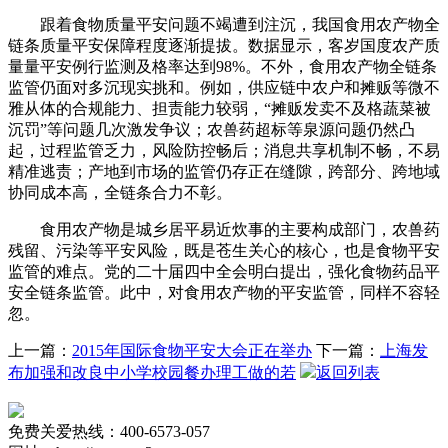
跟着食物质量平安问题不竭遭到注沉，我国食用农产物全
链条质量平安保障程度逐渐提拔。数据显示，客岁国度农产质
量量平安例行监测及格率达到98%。不外，食用农产物全链条
监管仍面对多沉现实挑和。例如，供应链中农户和摊贩等微不
雅从体的合规能力、担责能力较弱，“摊贩发卖不及格蔬菜被
沉罚”等问题几次激发争议；农兽药超标等泉源问题仍然凸
起，过程监管乏力，风险防控畅后；消息共享机制不畅，不易
精准逃责；产地到市场的监管仍存正在缝隙，跨部分、跨地域
协同成本高，全链条合力不彰。
食用农产物是城乡居平易近炊事的主要构成部门，农兽药
残留、污染等平安风险，既是苍生关心的核心，也是食物平安
监管的难点。党的二十届四中全会明白提出，强化食物药品平
安全链条监管。此中，对食用农产物的平安监管，同样不容轻
忽。
上一篇：
2015年国际食物平安大会正在举办
下一篇：
上海发
布加强和改良中小学校园餐办理工做的若
返回列表
免费关爱热线：400-6573-057