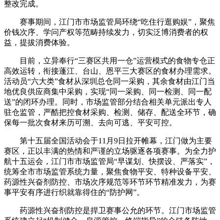
整改完成。
赛事期间，江门市市场监管局环绕“吃住行逛购娱”，聚焦
价钱次序、学问产权等范畴持续发力，切实泛博消费者的权
益，提拔消费体验。
目前，立异奉行“三赛区共用一仓”运营模式的食物专仓正
高效运转，衔接蓬江、台山、恩平三大赛区的食材办理需求。
活动员“六大类”食材从深圳总仓同一采购，其余食材由江门当
地优良供应商集中采购，实现“同一采购、同一检测、同一配
送”的闭环办理。同时，市场监管部分结合相关单元派出专人
驻仓监管，严酷把控食材采购、检测、储存、配送全环节，确
保每一批次食材来历可溯、去向可逃、平安可控。
第十五届全国活动会于11月9日拉开帷幕，江门做为主要
赛区，正以丰满的热情和严谨的立场驱逐各项赛事。为全力护
航十五运会，江门市市场监管局“早谋划、快摆设、严落实”，
统筹全市市场监管系统力量，聚焦食物平安、特种设备平安、
药源性兴奋剂防控、市场次序规范等环节环节精准发力，为赛
事平安有序进行织就靠得住的“防护网”。
药源性兴奋剂防控是捍卫赛事公允的环节。江门市场监管