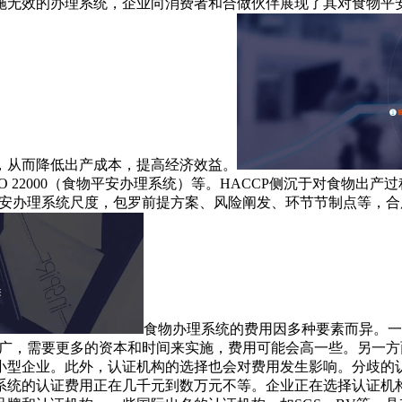
施无效的办理系统，企业向消费者和合做伙伴展现了其对食物平
，从而降低出产成本，提高经济效益。
O 22000（食物平安办理系统）等。HACCP侧沉于对食物
食物平安办理系统尺度，包罗前提方案、风险阐发、环节节制点等，
食物办理系统的费用因多种要素而异。一
范畴更广，需要更多的资本和时间来实施，费用可能会高一些。另
小型企业。此外，认证机构的选择也会对费用发生影响。分歧的
系统的认证费用正在几千元到数万元不等。企业正在选择认证机