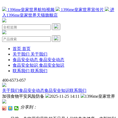
1396me皇家世界航拍视频
1396me皇家世界宣传片
进
入1396me皇家世界天猫旗舰店
首页
首页
关于我们
关于我们
食品安全动态
食品安全动态
食品安全知识
食品安全知识
联系我们
联系我们
400-6573-057
关于我们
食品安全动态
食品安全知识
联系我们
加强食物平安风险防备
2025-11-25 14:11
1396me皇家世界
分享到：