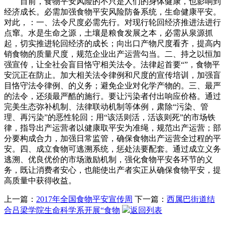
目前，食物平安风险的不只是人们的身体健康，也影响到
经济成长。必需加强食物平安风险防备系统，生命健康平安。
对此，：一、法令尺度必需先行。对现行轮回经济推进法进行
点窜。水是生命之源，土壤是粮食发展之本，必需从泉源抓
起，切实推进轮回经济的成长；向出口产物尺度看齐，提高内
销食物的质量尺度，规范企业出产运营勾当。二、持之以恒加
强宣传，让全社会盲目恪守相关法令。法律起首要“”，食物平
安沉正在防止。加大相关法令律例和尺度的宣传培训，加强盲
目恪守法令律例、的义务；避免企业对化学产物的。三、最严
的法令，还须最严酷的施行。要让污染者付出响应价格。通过
完美生态弥补机制、法律联动机制等体例，肃除“污染、管
理、再污染”的恶性轮回；用“该活则活，活该则死”的市场铁
律，指导出产运营者以健康取平安为准绳，规范出产运营；部
分要构成合力，加强日常监管，确保食物出产运营全过程的平
安。四、成立食物可逃溯系统，惩处法要配套。通过成立义务
逃溯、优良优价的市场激励机制，强化食物平安各环节的义
务，既让消费者安心，也能使出产者实正从确保食物平安，提
高质量中获得收益。
上一篇：
2017年全国食物平安宣传周
下一篇：
西属巴街道结
合吕梁学院生命科学系开展“食物
返回列表