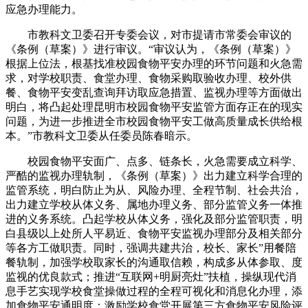
应急办理能力。
市教科文卫委召开专委会议，对市提请市常委会审议的
《条例（草案）》进行审议。“审议认为，《条例（草案）》
根据上位法，根基找准校园食物平安办理的环节问题和火急需
求，对学校职责、食堂办理、食物采购取验收办理、校外供
餐、食物平安变乱查询拜访取应急措置、监视办理等方面做出
明白，将凸起处理昆明市校园食物平安监管方面存正在的现实
问题，为进一步推进全市校园食物平安工做高质量成长供给根
本。”市教科文卫委从任委员陈春暗示。
校园食物平安面广、点多、链条长，火急需要成立科学、
严酷的监视办理轨制，《条例（草案）》出力建立科学合理的
监管系统，明白防止为从、风险办理、全程节制、社会共治，
出力建立学校从体义务、属地办理义务、部分监管义务一体推
进的义务系统。凸起学校从体义务，强化及部分监管职责，明
白县级以上处所人平易近、食物平安监视办理部分及相关部分
等各方工做职责。同时，强调共建共治，校长、家长”用餐陪
餐轨制，加强学校取家长的沟通取信赖，构成多从体参取、度
监视的优良款式；推进“互联网+明厨亮灶”扶植，操纵现代消
息手艺实现学校食堂操做过程的全程可视化和消息化办理，添
加食物平安通明度；激励学校食堂开展第三方食物平安风险评