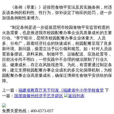
《条例（草案）》还按照食物平安法及其实施条例，对违
反该条例的权利性、性行为，弥补设定了响应的惩罚，进一步
加强条例刚性束缚力。
“制定条例是进一步提拔昆明市校园食物平安监管程度的
火急需要，也是推进我市校园配餐办事企业高质量成长的主要
行动。”李宁暗示，昆明市校园配餐办事企业体量大、人员
多、分布广，跟着经济社会的快速成长，校园配餐呈现了良多
新环境、新问题，亟需立法予以引领和规范。如：针对人员设
置装备摆设、原料采购、制做环节、运输配送、应急处置等，
目前法令尚不明白，一些实践中不合理的做法限制了行业久
远、健康成长，存正在风险现患等。为此，有需要通过制定条
例，建立支撑校园配餐办事企业成长的多元化保障机制，为校
园配餐办事企业高质量成长，确保泛博师生食物平安供给的保
障。
上一篇：
福建省教育厅关于印发《福建省中小学学校食堂
下
一篇：
国度级滕州经济手艺开辟区
返回列表
免费关爱热线：400-6573-057