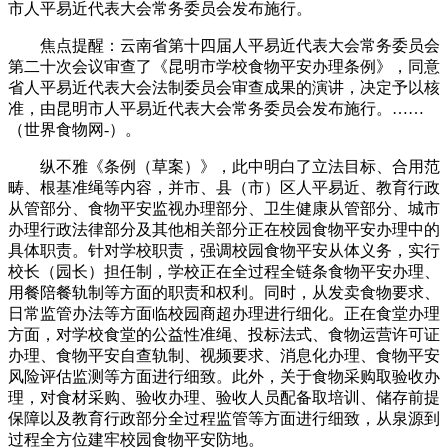
市人平易近代表大会常务委员会发布施行。
焦点提醒：云南省第十四届人平易近代表大会常务委员会
第二十次会议审查了《昆明市学校食物平安办理条例》，同意
省人平易近代表大会法制委员会审查成果的演讲，决定予以核
准，由昆明市人平易近代表大会常务委员会发布施行。……
（世界食物网-）。
纵不雅《条例（草案）》，此中明白了立法目标、合用范
畴、根基准绳等内容，并市、县（市）区人平易近、教育行政
从管部分、食物平安监视办理部分、卫生健康从管部分、城市
办理行政法律部分及其他相关部分正在校园食物平安办理中的
具体职责。针对学校职责，强调校园食物平安从体义务，实行
校长（园长）担任制，学校正在全过程全链条食物平安办理、
用餐陪餐轨制等方面的职责和权利。同时，从发卖食物要求、
日常监管办法等方面临校园商超办理进行细化。正在食堂办理
方面，对学校食堂的公益性准绳、投标法式、食物运营许可证
办理、食物平安自查轨制、视频要求、消息化办理、食物平安
风险评估监测等方面进行细致。此外，关于食物采购取验收办
理，对食材采购、验收办理、验收人员配备取培训、储存前提
保障以及教育行政部分全过程监管等方面进行细致，从泉源到
过程全方位建牢校园食物平安防地。