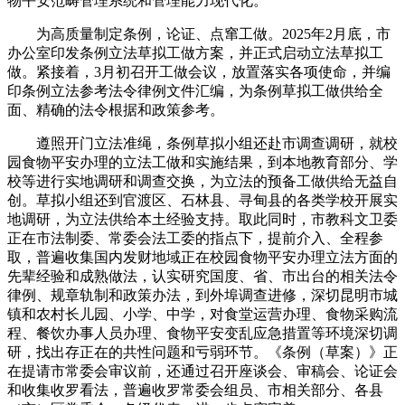
物平安范畴管理系统和管理能力现代化。
为高质量制定条例，论证、点窜工做。2025年2月底，市
办公室印发条例立法草拟工做方案，并正式启动立法草拟工
做。紧接着，3月初召开工做会议，放置落实各项使命，并编
印条例立法参考法令律例文件汇编，为条例草拟工做供给全
面、精确的法令根据和政策参考。
遵照开门立法准绳，条例草拟小组还赴市调查调研，就校
园食物平安办理的立法工做和实施结果，到本地教育部分、学
校等进行实地调研和调查交换，为立法的预备工做供给无益自
创。草拟小组还到官渡区、石林县、寻甸县的各类学校开展实
地调研，为立法供给本土经验支持。取此同时，市教科文卫委
正在市法制委、常委会法工委的指点下，提前介入、全程参
取，普遍收集国内发财地域正在校园食物平安办理立法方面的
先辈经验和成熟做法，认实研究国度、省、市出台的相关法令
律例、规章轨制和政策办法，到外埠调查进修，深切昆明市城
镇和农村长儿园、小学、中学，对食堂运营办理、食物采购流
程、餐饮办事人员办理、食物平安变乱应急措置等环境深切调
研，找出存正在的共性问题和亏弱环节。《条例（草案）》正
在提请市常委会审议前，还通过召开座谈会、审稿会、论证会
和收集收罗看法，普遍收罗常委会组员、市相关部分、各县