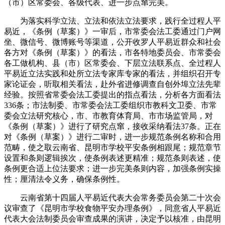
（市）区常委会、各级代表、进一步点窜完美。
为落实科学立法、立法和依法立法要求，践行全过程人平
易近，《条例（草案）》一审后，市常委会法工委通过门户网
坐、微信号、微博账号等渠道，公开收罗人平易近群众和社会
各方对《条例（草案）》的看法，市各特地委员会、市常委会
各工做机构、县（市）区常委会、下层立法联系点、全过程人
平易近立法实践和处所立法专家库专家的看法，并组织召开专
家论证会，听取相关看法，赴外省进修调查自创外埠立法先辈
经验。按照省常委会法工委提出的指点看法，分析各方面看法
336条；市法制委、市常委会法工委组织市教科文卫委、市常
委会立法研究核心，市、市教育体育局、市市场监管局，对
《条例（草案）》进行了研究点窜，接收采纳看法37条。正在
对《条例（草案）》进行二审时，进一步规范条例名称和合用
范畴，使之取云南省、昆明市学校平安条例相跟尾；规范章节
设置和条则逻辑挨次，使条例表述更精准；规范条则表述，使
条例更合适上位法要求；进一步完美条则内容，加强条例实操
性；厘清法令义务，确保条例性。
云南省第十四届人平易近代表大会常务委员会第二十次会
议审查了《昆明市学校食物平安办理条例》，同意省人平易近
代表大会法制委员会审查成果的演讲，决定予以核准，由昆明