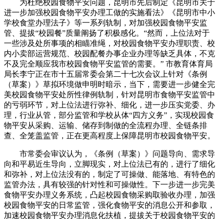
为杜绝校园食物平安问题，昆明市先后制定《昆明市关于
进一步加强校园食物平安办理工做的实施看法》《昆明市中小
学校食堂办理法子》等一系列轨制，对加强校园食物平安监
管、提拔“校园餐”质量阐扬了积极感化。“然而，上位法对于
一些涉及处所事项的相瞄准绳，对校园食物平安办理职责、校
内小卖部运营规范、校园配餐办事企业办理等缺乏具体，不克
不及完全顺应我市校园食物平安监管的需要。” 市教育体育局
局长李宁正在市十五届常委会第二十七次会议上针对《条例
（草案）》草拟环境做申明时暗示，当下，需要进一步健全完
美校园食物平安处所性律例轨制，针对昆明市食物平安监管中
的亏弱环节，对上位法进行弥补、细化，进一步压实党委、办
理，行业从管，部分监管和学校从体“四方义务”，实现校园食
物平安从采购、运输、储存到制做的全流程办理、全链条排
查、全笼盖监管，正在更高程度上保障昆明市校园食物平安。
市常委会审议认为，《条例（草案）》问题导向、需求导
向和平易近生导向，立脚现实，对上位法已有的，进行了细化
和弥补，对上位法没有的，制定了可操做、能落地、有特色的
监管办法，具有较强的针对性和可操做性。下一步进一步完美
食物平安办理义务系统，凸起校园食物采购取验收办理，加强
校园食物平安的日常监管，强化食物平安的消息公开和参取，
加速校园食物平安办理消息化扶植，提拔关于校园食物平安的