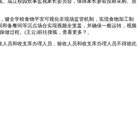
视。成立校园炊事监视家长委员会，保障家长参取投标采购、质
，健全学校食物平安可视化非现场监管机制，实现食物加工制
间和备餐间等沉点场合实现视频全笼盖，并确保一般运转，视频
操做过程。(王云)前往搜狐，查看更多？。
人员和收支库办理人员，验收人员和收支库办理人员不得彼此