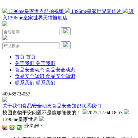
1396me皇家世界航拍视频
1396me皇家世界宣传片
进
入1396me皇家世界天猫旗舰店
首页
首页
关于我们
关于我们
食品安全动态
食品安全动态
食品安全知识
食品安全知识
联系我们
联系我们
400-6573-057
关于我们
食品安全动态
食品安全知识
联系我们
校园食物平安问题不是能够随便的！
2025-12-04 18:53
1396me皇家世界
分享到：