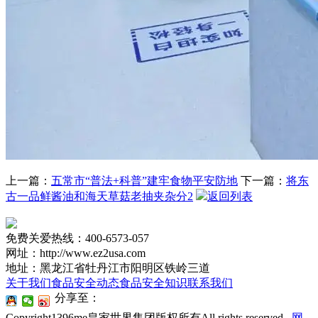
上一篇：
五常市“普法+科普”建牢食物平安防地
下一篇：
将东
古一品鲜酱油和海天草菇老抽夹杂分2
返回列表
免费关爱热线：400-6573-057
网址：http://www.ez2usa.com
地址：黑龙江省牡丹江市阳明区铁岭三道
关于我们
食品安全动态
食品安全知识
联系我们
分享至：
Copyright1396me皇家世界集团版权所有All rights reserved.
网