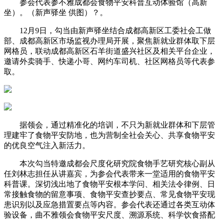
参会代表参不雅成都会食物平安科普互动体验馆（高新
坐）。（新声驿坐 供图）？。
12月9日，勾当由新声驿坐结合成都高新区工委社会工做
部、成都高新区市场监视办理局开展，聚焦新就业群体取下层
网格员，联动成都高新区石羊街道盛兴社区及相关平台企业，
邀请外卖骑手、快递小哥、网约车司机、社区网格员等代表参
取。
据领会，通过精准化的培训，不只为新就业群体和下层管
理建牢了食物平安防地，也为营制全社会关心、共享食物平安
的优良空气注入新活力。
本次勾当特邀成都会尺度化研究院食物手艺研究核心副从
任刘林志担任从讲嘉宾，为参会代表带来一堂适用的食物平安
科普课。深切浅出地了食物平安根本学问、相关法令律例、日
常接触食物的留意事项、食物平安查抄要点、常见食物平安现
患识别以及应急措置要点等内容。参会代表还通过各类互动体
验设备，曲不雅领会食物平安尺度、溯源系统、科学饮食搭配