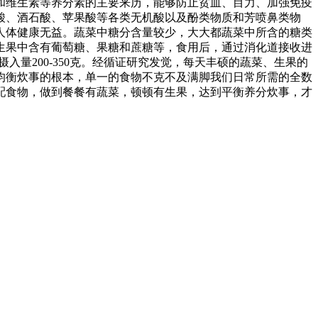
和维生素等养分素的主要来历，能够防止贫血、目力、加强免疫
酸、酒石酸、苹果酸等各类无机酸以及酚类物质和芳喷鼻类物
人体健康无益。蔬菜中糖分含量较少，大大都蔬菜中所含的糖类
生果中含有葡萄糖、果糖和蔗糖等，食用后，通过消化道接收进
摄入量200-350克。经循证研究发觉，每天丰硕的蔬菜、生果的
均衡炊事的根本，单一的食物不克不及满脚我们日常所需的全数
配食物，做到餐餐有蔬菜，顿顿有生果，达到平衡养分炊事，才