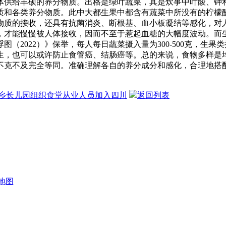
体供给丰硕的养分物质。出格是绿叶蔬菜，其是炊事中叶酸、钾
质和各类养分物质。此中大都生果中都含有蔬菜中所没有的柠檬
物质的接收，还具有抗菌消炎、断根基、血小板凝结等感化，对
，才能慢慢被人体接收，因而不至于惹起血糖的大幅度波动。而
2022）》保举，每人每日蔬菜摄入量为300-500克，生果类
生，也可以或许防止食管癌、结肠癌等。总的来说，食物多样是
不克不及完全等同。准确理解各自的养分成分和感化，合理地搭
乡长儿园组织食堂从业人员加入四川
返回列表
地图