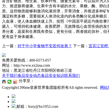
富含矿物质、维生素、炊事纤维、微量元素等，可以或许为人
力、推进肠胃健康。生果中含有丰硕的水分、果糖、酶、卵白
质。这些物质能够刺激消化液排泄，开胃消食，并推进多种矿
属淀粉类多糖，需要颠末人体消化道内的各类酶分化成单糖后
入血液，使人体血糖快速上升。按照《中国居平易近均衡炊事浮图（
摄入，可维持机体健康、改善肥胖、无效降低心血管疾病的发
养分素，蔬菜和生果既有类似，更有分歧，两者彼此弥补，但
更有益于身体健康。
上一篇：
对于中小学食物平安若何改善？
下一篇：
宜宾江安橙
免费关爱热线：400-6573-057
网址：http://www.ez2usa.com
地址：黑龙江省牡丹江市阳明区铁岭三道
关于我们
食品安全动态
食品安全知识
联系我们
分享至：
Copyright1396me皇家世界集团版权所有All rights reserved.
网站
邮箱：hxry@hx1952.com