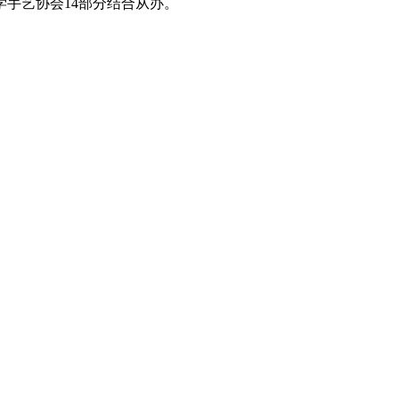
手艺协会14部分结合从办。