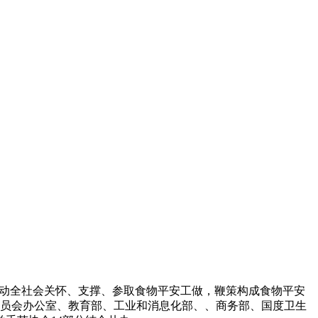
步带动全社会关怀、支撑、参取食物平安工做，鞭策构成食物平安
点委员会办公室、教育部、工业和消息化部、、商务部、国度卫生