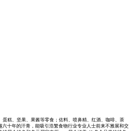
类食物；饼干、蛋糕、坚果、果酱等零食；佐料、喷鼻精、红酒、咖啡、茶
越六十年的汗青，能吸引浩繁食物行业专业人士前来不雅展和交