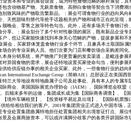
硕的行业资本和专业的展会设置，成为特色食物范畴的标杆展会，其
还包含动物基产物、无麸质食物、高卵白食物等契合当下消费潮
地别致风味的产物取浩繁新品。：展会可谓食物行业的趋向风向
分、天然甜味剂替代等抢手话题相关的产物和城市正在此呈现，
有首届 SFA 颁晚会、零售之旅等特色勾当。此外，还有多场关于食
验分享。：展会划分了多个针对性极强的展区，既有新品企业专
客户，也让买家能快速找到本身关心范畴的产物，提拔参展和不
展会做为专业 B2B 商业展会，买家群体笼盖食物行业多个环节，且兼具
食场合的专业采购人员。他们次要为门店和餐饮场合采购差同化
入本身分销系统，将产物推广到更普遍的发卖渠道，是毗连参展
者对异国食物的需求，展会还特地设置买家使命勾当，便利参展
业供给供应链办事的相关企业买家。此外，一些食物行业的趋向
International Exchange Group（简称AIE）总
亚特兰大等地设有特地曲属子公司及处事处、具有本人的专属车队
美国国际商会、美国国际展览办理协会（IAEM）、国际博览会联盟
个。后颠末多年的运做，集团成长成为集【国际商务调查】、【
、【境外车辆租赁】、【投资移平易近及出境】、【国际机票预
事供给给相信我们的客户。2001年集团营业正式进入中国市场，
是专业处置集团曲属特地担任处置集团相关出境签证打点、展位
布景及会展商旅资本，可以或许满脚分歧客户的各类开辟国际市