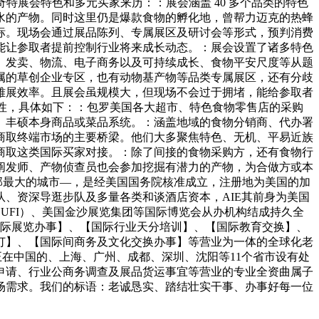
奇特展会特色和多元买家来历：：展会涵盖 40 多个品类的特色
水的产物。同时这里仍是爆款食物的孵化地，曾帮力迈克的热蜂
标。现场会通过展品陈列、专属展区及研讨会等形式，预判消费
能让参取者提前控制行业将来成长动态。：展会设置了诸多特色
物订价、发卖、物流、电子商务以及可持续成长、食物平安尺度等从题
属的草创企业专区，也有动物基产物等品类专属展区，还有分歧
雅展效率。且展会虽规模大，但现场不会过于拥堵，能给参取者
本土取国际属性，具体如下：：包罗美国各大超市、特色食物零售店的采购
、丰硕本身商品或菜品系统。：涵盖地域的食物分销商、代办署
商取终端市场的主要桥梁。他们大多聚焦特色、无机、平易近族
商取这类国际买家对接。：除了间接的食物采购方，还有食物行
阐发师、产物侦查员也会参加挖掘有潜力的产物，为合做方或本
部设正在美国西部最大的城市—，是经美国国务院核准成立，注册地为美国的加
、资深导逛步队及多量各类和谈酒店资本，AIE其前身为美国
（UFI）、美国金沙展览集团等国际博览会从办机构结成持久全
国际展览办事】、【国际行业天分培训】、【国际教育交换】、
订】、【国际间商务及文化交换办事】等营业为一体的全球化老
正在中国的、上海、广州、成都、深圳、沈阳等11个省市设有处
申请、行业公商务调查及展品货运事宜等营业的专业全资曲属子
场需求。我们的标语：老诚恳实、踏结壮实干事、办事好每一位