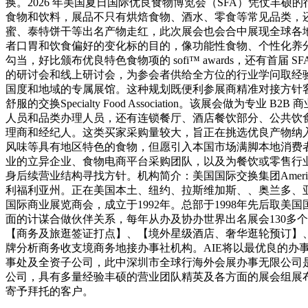
换。2026 年美国夏日国际优良食物博览会（SFA）凭仗丰
食物和饮料，展品不只有烘焙食物、酒水、零食等常见品类，
蜜、泰特饼干等出名产物走红，此次展会也会合中展现全球各
者口胃和饮食偏好的变化标的目的，像功能性食物、个性化养
勾当，好比颁布优良特色食物项的 sofi™ awards，还
的研讨会和线上研讨会，为参会者供给全方位的行业学问取经
国度和地域的专属展馆。这种规划既便利参展商精准对接方针
舒服的交换Specialty Food Association。该
人员和品类办理人员，还有连锁餐厅、酒店餐饮部分、公共饮
理商和经纪人。这类买家采购量较大，旨正在挑选优良产物纳
风味等具有地区特色的食物，但愿引入本国市场满脚本地消费
业的立异企业、食物电商平台采购团队，以及为餐饮或零售行
身后续营业结构寻找方针。机构简介：美国国际交换集团American 
利福利亚州。正在美国本土、纽约、拉斯维加斯、、奥兰多、
国际商业展览商会，成立于1992年。总部于1998年先后取
面的计谋合做伙伴关系，每年从办及协办世界出名展会130多
【商务及旅逛签证打点】、【境外星级酒店、奢华逛轮预订】
牌分析商务收支境商务地接办事社机构。AIE将以最优良的办
事处及全资子公司，此中深圳市全球行海外会展办事无限公司
公司，具有多量经验丰硕的营业团队精英及各方面的展会组展
寄予拜托的客户。