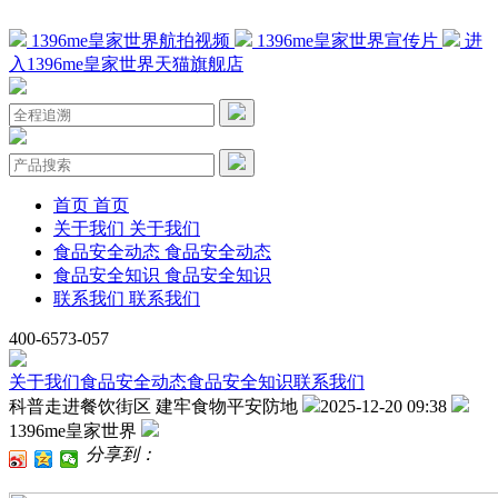
1396me皇家世界航拍视频
1396me皇家世界宣传片
进
入1396me皇家世界天猫旗舰店
首页
首页
关于我们
关于我们
食品安全动态
食品安全动态
食品安全知识
食品安全知识
联系我们
联系我们
400-6573-057
关于我们
食品安全动态
食品安全知识
联系我们
科普走进餐饮街区 建牢食物平安防地
2025-12-20 09:38
1396me皇家世界
分享到：