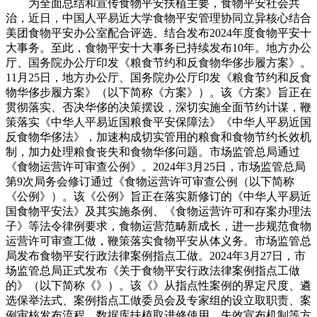
为全面总结和宣传食物平安扶植主要，食物平安社会共
治，近日，中国人平易近大学食物平安管理协同立异核心结合
美团食物平安办公室配合评选、结合发布2024年度食物平安十
大事务。至此，食物平安十大事务已持续发布10年。地方办公
厅、国务院办公厅印发《粮食节约和反食物华侈步履方案》。
11月25日，地方办公厅、国务院办公厅印发《粮食节约和反食
物华侈步履方案》（以下简称《方案》）。该《方案》旨正在
贯彻落实、否决华侈的决策摆设，深切实施全面节约计谋，鞭
策落实《中华人平易近国粮食平安保障法》《中华人平易近国
反食物华侈法》，加速构成切实管用的粮食和食物节约长效机
制，加力处理粮食丧失和食物华侈问题。市场监管总局通过
《食物运营许可审查公例》。2024年3月25日，市场监管总局
第9次局务会修订通过《食物运营许可审查公例（以下简称
《公例》）。该《公例》旨正在落实新修订的《中华人平易近
国食物平安法》及其实施条例、《食物运营许可和存案办理法
子》等法令律例要求，食物运营范畴新成长，进一步规范食物
运营许可审查工做，鞭策落实食物平安从体义务。市场监管总
局发布食物平安行政法律案例指点工做。2024年3月27日，市
场监管总局正式发布《关于食物平安行政法律案例指点工做
的》（以下简称《》）。该《》从指点性案例的界定尺度、遴
选保举法式、案例指点工做委员会及专家组的设立取职责、案
例审核发布流程、数据库扶植取进修使用、失效宣布机制等方