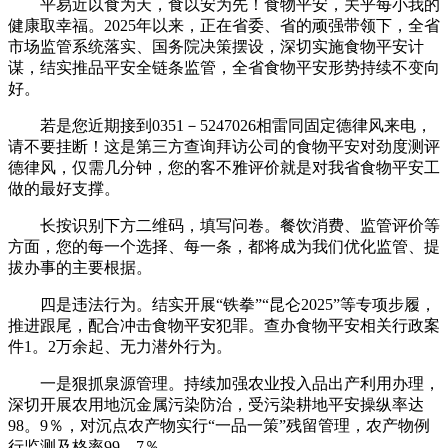
平易近以食为天，食以安为先！食物平安，关乎每小我的
健康取幸福。2025年以来，正在省委、省的顽强带领下，全省
市场监管系统落实、国务院决策摆设，深切实施食物平安计
谋，结实推品平安全链条监管，全省食物平安形势持续不变向
好。
若是您近期接到0351－5247026相雷同固定德律风来电，
请不要挂断！这是第三方查询拜访公司的食物平安对劲度测评
德律风，仅需几分钟，您的客不雅评价就是对我省食物平安工
做的最好支撑。
长按识别下方二维码，填写问卷。餐饮消费、监管评价等
方面，您的每一个选择、每一条，都将成为我们优化监管、提
拔办事的主要根据。
四是违法行为。结实开展“铁拳”“昆仑2025”等专项步履，
推进跟尾，配合冲击食物平安犯罪。查办食物平安相关行政案
件1。2万余起、无力潜外行为。
一是狠抓泉源管理。持续加强农业投入品出产利用办理，
深切开展农用地沉金属污染防治，受污染耕地平安操纵率达
98。9％，对沉点农产物实行“一品一策”残留管理，农产物例
行监测及格率99。7％。