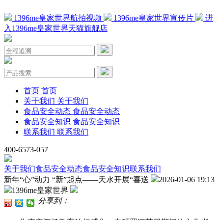
1396me皇家世界航拍视频
1396me皇家世界宣传片
进
入1396me皇家世界天猫旗舰店
首页
首页
关于我们
关于我们
食品安全动态
食品安全动态
食品安全知识
食品安全知识
联系我们
联系我们
400-6573-057
关于我们
食品安全动态
食品安全知识
联系我们
新年“心”动力 “新”起点——天水开展“喜送
2026-01-06 19:13
1396me皇家世界
分享到：