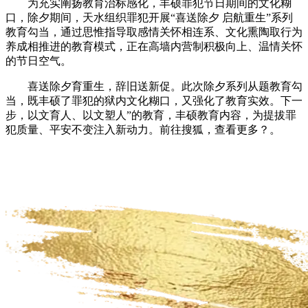
为充实阐扬教育治标感化，丰硕罪犯节日期间的文化糊
口，除夕期间，天水组织罪犯开展“喜送除夕 启航重生”系列
教育勾当，通过思惟指导取感情关怀相连系、文化熏陶取行为
养成相推进的教育模式，正在高墙内营制积极向上、温情关怀
的节日空气。
喜送除夕育重生，辞旧送新促。此次除夕系列从题教育勾
当，既丰硕了罪犯的狱内文化糊口，又强化了教育实效。下一
步，以文育人、以文塑人”的教育，丰硕教育内容，为提拔罪
犯质量、平安不变注入新动力。前往搜狐，查看更多？。