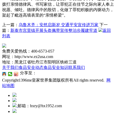
拨打亲情德律风、书写家信，让罪犯正在佳节之际向家人奉上
祝愿、倾吐。德律风中的殷切，化做了罪犯积极的内驱动力，
架起了毗连高墙表里的“亲情桥梁”。
上一篇：
乌鲁木齐：安然启新岁 交通平安宣传进万家
下一
篇：
新泰市宫里镇开展头盔佩带宣传整治步履建牢道
返回
列表
免费关爱热线：400-6573-057
网址：http://www.ez2usa.com
地址：黑龙江省牡丹江市阳明区铁岭三道
关于我们
食品安全动态
食品安全知识
联系我们
分享至：
Copyright1396me皇家世界集团版权所有All rights reserved.
网
站地图
邮箱：hxry@hx1952.com