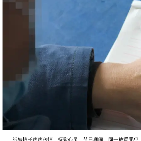
纸短情长声声传情，抚慰心灵。节日期间，同一放置罪犯