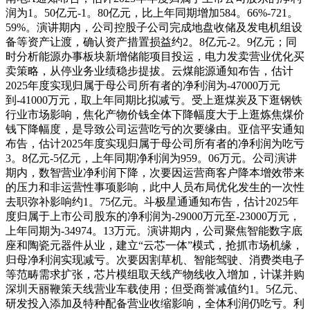
润为1。50亿元-1。80亿元，比上年同期增加584。66%-721。
59%。演讲期内，公司控股子公司完成地盘收储及发电机组设
备等资产让渡，确认资产措置损益约2。8亿元-2。9亿元；同
时分析能源办事板块新增储能项目投运，电力发卖营业优化买
卖策略，从停业务业绩稳步提拔。云煤能源通知布告，估计
2025年度实现归属于母公司所有者的净利润为-47000万元
到-41000万元，取上年同期比拟减亏。受上逛煤炭及下逛钢铁
行业市场影响，焦化产物价钱全体下降幅度大于上逛炼焦煤价
钱下降幅度，是导致公司运营吃亏的次要缘由。亚信平安通知
布告，估计2025年度实现归属于母公司所有者的净利润为吃亏
3。8亿元-5亿元，上年同期净利润为959。06万元。公司演讲
期内，数智营业净利润下降，次要因运营商客户降本增效带来
的压力和非运营性事项影响，此中人员布局优化发生的一次性
去职弥补影响约1。75亿元。斗极星通通知布告，估计2025年
度归属于上市公司股东的净利润为-29000万元至-23000万元，
上年同期为-34974。13万元。演讲期内，公司聚焦智能数字底
座和陶瓷元器件从业，建立“云芯一体”模式，抢抓市场机缘，
归母净利润实现减亏。次要因割草机、智能驾驶、消费类电子
等范畴需求扩张，芯片模组取天线产物线收入增加，计谋并购
深圳天丽鞭策天线营业车载使用；但受商誉减值约1。5亿元、
研发投入添加及特种配备营业收缩影响，全体利润仍吃亏。利