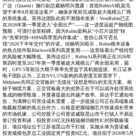
广达（Quanta）施行副总裁杨明兴透露：首批RubinAI机架无
望于本年8月前送达客户，确保岁尾前完成取超大规模云厂商
的系统集成。英伟达团队此前不测颁布发表：VeraRubin已正
在2026年第一季度进入“全面出产”——这一进度远超产物线图
预期，可谓行业里程碑。因为Rubin架构从“小芯片设想”转
向“先辈封拆+HBM高带宽内存集成”，曾担心其可否兑
现“2026下半年交付”的许诺。但杨明兴暗示，Rubin根本设备
的焦点组件取Blackwell系列高度复用——这意味着出产线转型
的风险被大幅降低。英伟达估计，RubinAI系列将正在2026年
第四时度至2027年第一季度被超大规模云厂商全面采用，届
时，GPT-5等前沿大模子将率先受益于其机能提拔。长江证券
电子团队认为，正在NVL576架构的高密度互联需求下，
Midplane共同正交背板的“无缆化”设想是明白的支流方案。相
较于铜缆方案，正交背板最大的劣势正在于可以或许处理系统
集成的物理瓶颈，并显著提超出跨越产效率。崇达手艺通知布
告，为满脚公司营业成长需要，进一步提拔公司正在高端集成
电载板范畴的焦点合作力，出格是把握端侧芯片快速成长带来
的市场机缘，公司控股子公司普诺威取昆山市千灯镇人平易近
签订投资和谈，拟投资10亿元扶植端侧功能性IC封拆载板项
目。项目地址位于江苏省昆山市千灯镇，实施从体为普诺威，
投资规模包罗总工业固定资产投资8亿元。项目拟于2026年5月