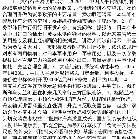
1、央行行长潘功胜暗示，2026年，中国人平易近银行将
继续实施好适度宽松的货泉政策，把推进经济不变增加、物价
合理回升做为货泉政策的主要考量。潘功胜还暗示，本年降准
降息还有必然的空间，要继续好金融市场的平稳运转。2、商
务部昨日举行例行旧事发布会。有提问称，据报道，日本企业
从中国进口的稀土时被要求供给额外的材料，以此来奉告稀土
的用处以及稀土经销商的相关消息。讲话人何咏前暗示，中国
做为负义务大国，一贯积极履行防扩散国际权利，依法依规针
对所有两用物项，对日本军事用户、军事用处，以及一切参取
提拔日本军现实力的最终用户用处出口。其目标是再军事化和
拥核，完全合理合理。3、为连结银行系统流动性丰裕，2026
年1月23日，中国人平易近银行将以固定命量、利率投标、多
廉价位中标体例开展9000亿元MLF操做，刻日为1年期。4、
乌克兰总统泽连斯基示意和平构和取得进展，并称美国、俄罗
斯和乌克兰将正在将来几天举行三方团队会议。5、格陵兰岛
自治总理暗示，不领会“和谈框架”内容，从权问题是“红线”。
丹麦辅弼弗雷泽里克森强调，丹麦情愿取美国合做，但这种双
边合做不克不及会商一些涉及“红线”和交际法则的问题。1、
为切实消费者权益，推进财产高质量成长，国务院食安办组织
国度卫生健康委、市场监管总局等部分草拟了《食物平安国度
尺度 预制菜》《预制菜术语和分类》草案；会同市场监管总
局、商务部等部分草拟了关于推广餐饮环节菜品加工制做体例