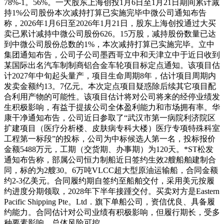
78%-1。56%。一大股东上海创投1月6日至1月21日期间累计减
持1%公司股份本次减持打算已实施完毕中微公司通知布告
称，2026年1月6日至2026年1月21日，股东上海创投通过大买
卖已累计减持中微公司股份626。15万股，减持股份数量已达
到中微公司股份总数的1%，本次减持打算已实施完毕。立中
集团通知布告，公司子公司墨西哥立中和天津立中于近日收到
某国际出名汽车制制商铝合金车轮项目标定点通知。该项目估
计2027年中旬起头量产，项目生命周期8年，估计项目周期内
发卖金额约13。7亿元。本次定点项目疑惑除后续其它项目配
合利用产物的可能性。该项目估计将对公司将来的经停业绩发
生积极影响，有益于提拔公司全体盈利能力和市场拥有率。华
康干净通知布告，公司近日参取了“武汉市第一病院利济院区
扩建项目（医疗分析楼、皮肤病专科大楼）医疗专项特殊科室
工程第一标段”的投标，公司为中标候选人第一名，投标报价
金额5488万元，工期（交货期、办事期）为120天。*ST松发
通知布告称，部属公司恒力制船近日签约生效2艘船舶建制合
同，标的为2艘30。6万吨VLCC超大型原油运输船，合同金额
约2-3亿美元。合同履约期自签约至船舶交付，采用美元按履
约进度分期领取，2028年下半年接踵交付。买卖对方是Eastern
Pacific Shipping Pte。Ltd．旗下单船公司，资信优良、具备履
约能力。合同估计对公司业绩有积极影响，但履行期长，受多
种要素影响，总体风险可控。