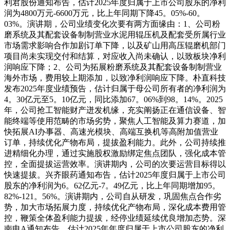
利君股份通知布告，估计2025年度归属于上市公司股东的净利
润为4800万元-6600万元，比上年同期下降45。05%-60。
03%。演讲期，公司业绩变化次要有两方面缘由：1、公司粉
磨系统及其配套设备制制营业水泥用辊压机及配套受所属行业
市场需求影响合作加剧订单下降，以及矿山用高压辊磨机部门
项目尚未实现交付和结算，对应收入尚未确认，以致板块净利
润响应下降；2、公司为拓展粉磨系统及其配套设备制制营业
海外市场，费用较上期添加，以致净利润响应下降。朴直科技
发布2025年度业绩预告，估计归属于母公司所有者的净利润为
4。30亿元至5。10亿元，同比添加67。06%到98。14%。2025
年，公司抢工智能财产迸发机缘，充实阐扬正在通信设备、智
能终端等使用范畴的市场劣势，聚焦人工智能及算力赛道，加
快拓展AI办事器、高速光模块、高端互换机等高附加值营业
订单，持续优化产物布局，提拔盈利能力。此外，公司持续推
进精细化办理，通过实施股权激励绑定焦点团队，强化成本管
控，全面提拔运营效率。演讲期内，公司的次要运营目标得以
快速提拔。兴齐眼药通知布告，估计2025年度归属于上市公司
股东的净利润为6。62亿元-7。49亿元，比上年同期增加95。
82%-121。56%。演讲期内，公司自从研发，巩固焦点合作劣
势，加大市场拓展力度，持续优化产物布局，深化成本费用管
控，鞭策全体盈利能力提拔，经停业绩延续优良增加态势。深
南电A通知布告，估计2025年年度归属于上市公司股东的净利