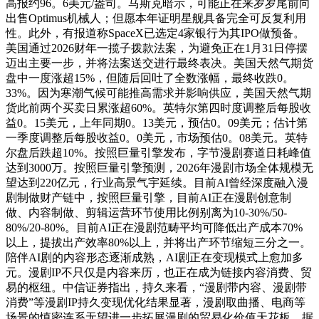
高报约96。6美元/盎司。马斯克暗示，可能正在来岁岁尾前向
出售Optimus机械人；但愿本年证明星舰具备完全可反复利用
性。此外，有报道称SpaceX已选定4家银行为其IPO做预备。
美国通过2026财年一揽子拨款法案，为避免正在1月31日停摆
迈出主要一步，并将法案送交进行最终表决。美国天然气期货
盘中一度涨超15%，但随后回吐了全数涨幅，最终收跌0。
33%。因为寒潮气候可能推高需求并影响供应，美国天然气期
货此前两个买卖日累涨超60%。英特尔第四时度调整后每股收
益0。15美元，上年同期0。13美元，预估0。09美元；估计第
一季度调整后每股收益0。0美元，市场预估0。08美元。英特
尔盘后跌超10%。按照巨量引擎发布，字节漫剧赛道日耗峰值
达到3000万。按照巨量引擎预测，2026年漫剧市场全体规模无
望达到220亿元，行业高景气宇延续。目前AI曾经深度融入漫
剧制做财产链中，按照巨量引擎，目前AI正在漫剧创意制
做、内容制做、剪辑运营环节使用比例别离为10-30%/50-
80%/20-80%。目前AI正在漫剧范畴平均可降低出产成本70%
以上，提拔出产效率80%以上，并将出产环节缩短三分之一。
陪伴AI剧的内容形态逐渐成熟，AI剧正在变现模式上愈加多
元。漫剧IP不只仅是内容来历，也正在成为链接内容消费、贸
易的枢纽。中信证券指出，持久来看，“漫剧带内容、漫剧带
消费”等漫剧IP持久变现优化结果显著，漫剧取曲播、电商等
场景的慎密连系无望进一步拓展漫剧的贸易化价值天花板。据