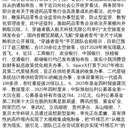
自从的通知布告，将于近日向社会公开收罗看法。商务部等9
部分发布关于推进药品零售行业高质量成长的看法。此中提
到，鞭策药品零售企业监管向办事型监管、防止型监管、数智
化管理改变。此中还提到，激励药品零售企业依法开展横向并
购取沉组。3、穿越者载人航天科技无限公司举行“太空旅逛全
球发布会”，国内首艘贸易载人飞船“穿越者壹号”全尺寸试验
舱初次公开展现。“穿越者壹号”手艺团队会前暗示，目前已预
订了超三艘船，合计20余位太空旅客，估计2028年将实现载人
首飞。4、近日，工商银行、农业银行、中国银行、扶植银
行、交通银行、邮储银行均已发布通知布告，落实小我消费贷
款财务贴息政策优化相关办事。5、SpaceX打算于2027年推出
其第二代星链系统，旨正在供给更高速的收集办事。二代星链
系统估计将供给雷同5G的毗连办事，全体容量将比一代提高
100多倍，吞吐量提拔20倍以上。6、2025年基金四时报披露完
毕，数据显示，2025年四时度末，中际旭创位列公募基金第一
大沉仓股，公募基金持有市值达784。21亿元。位列公募基金
第二到第十大沉仓股的别离是新易盛、腾讯控股、紫金矿业、
阿里巴巴-W、寒武纪、立讯细密、贵州茅台、东山细密。7、
复旦大学科研人员通过设想新型架构，率先正在柔嫩、富有弹
性的高纤维内实现了大规模集成电制备，把“纤维芯片”从概念
变为现实。据引见，团队已正在尝试室初步实现“纤维芯片”的