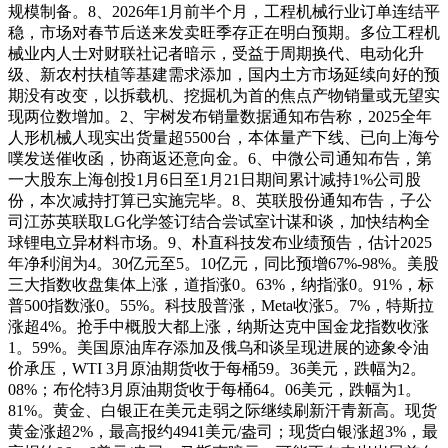
规模制备。8、2026年1月前半个月，工程机械行业订单连结平
稳，市场对春节后送来发卖旺季存正在明白预期。多位工程机
械业内人士对财联社记者暗示，受益于周期换代、电动化升
级、新农村扶植等基建需求添加，国内土方市场延续向好的预
期没有改变，以拆载机、挖掘机为首的焦点产物销量或无望实
现两位数增加。2、宇树发布销量数据通知布告称，2025全年
人形机械人现实出货量超5500台，本体量产下线、已向上海兮
噗发送催收函，协商返还意向金。6、中微公司通知布告，第
一大股东上海创投1月6日至1月21日期间累计减持1%公司股
份，本次减持打算已实施完毕。8、英联股份通知布告，子公
司江苏英联取LG化学签订结合尝试室计谋和谈，加快结构全
球锂电立异材料市场。9、朴直科技发布业绩预告，估计2025
年净利润为4。30亿元至5。10亿元，同比预增67%-98%。美股
三大指数收盘集体上涨，道指涨0。63%，纳指涨0。91%，标
普500指数涨0。55%。科技股普涨，Meta收涨5。7%，特斯拉
涨超4%。抢手中概股大都上涨，纳斯达克中国金龙指数收涨
1。59%。美国原油库存添加及俄乌和谈呈现进展的迹象令油
价承压，WTI 3月原油期货收于每桶59。36美元，跌幅为2。
08%；布伦特3月原油期货收于每桶64。06美元，跌幅为1。
81%。黄金、白银正在美元走弱之际继续刷新汗青新高。现货
黄金涨超2%，最高报约4941美元/盎司；现货白银涨超3%，最