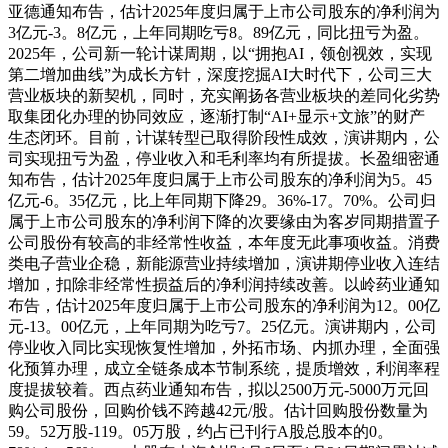
亚德通知布告，估计2025年度归属于上市公司股东的净利润为
3亿元-3。8亿元，上年同期吃亏8。89亿元，同比扭亏为盈。
2025年，公司新一轮计谋周期，以“拥抱AI，领创视效，实现
第二增加曲线”为成长方针，深度挖掘AI大时代下，公司三大
营业板块的新契机，同时，充实阐扬各营业板块的差同化劣势
取集团化办理的协同效应，逐渐打制“AI+显示+文旅”的财产
生态闭环。目前，计谋转型已取得阶段性成效，演讲期内，公
司实现扭亏为盈，停业收入和毛利率均有所提拔。长盈细密通
知布告，估计2025年度归属于上市公司股东的净利润为5。45
亿元-6。35亿元，比上年同期下降29。36%-17。70%。公司归
属于上市公司股东的净利润下降的次要缘由为客岁同期措置子
公司股份有较高的非经常性收益，本年度无此事项收益。消费
类电子营业企稳，新能源营业持续增加，演讲期停业收入连结
增加，扣除非经常性损益后的净利润持续改善。以岭药业通知
布告，估计2025年度归属于上市公司股东的净利润为12。00亿
元-13。00亿元，上年同期为吃亏7。25亿元。演讲期内，公司
停业收入同比实现恢复性增加，外拓市场、内抓办理，全面强
化预算办理，成立全链条成本节制系统，提质增效，利润率程
度提拔较着。西点药业通知布告，拟以2500万元-5000万元回
购公司股份，回购价钱不跨越42元/股。估计回购股份数量为
59。52万股-119。05万股，约占已刊行A股总股本的0。