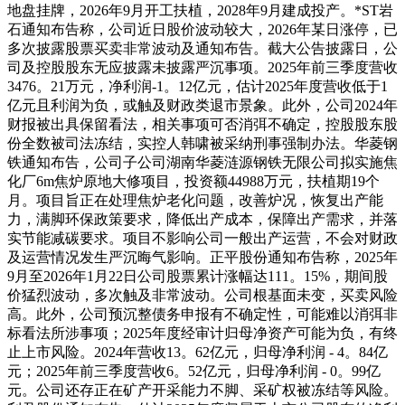
地盘挂牌，2026年9月开工扶植，2028年9月建成投产。*ST岩
石通知布告称，公司近日股价波动较大，2026年某日涨停，已
多次披露股票买卖非常波动及通知布告。截大公告披露日，公
司及控股股东无应披露未披露严沉事项。2025年前三季度营收
3476。21万元，净利润-1。12亿元，估计2025年度营收低于1
亿元且利润为负，或触及财政类退市景象。此外，公司2024年
财报被出具保留看法，相关事项可否消弭不确定，控股股东股
份全数被司法冻结，实控人韩啸被采纳刑事强制办法。华菱钢
铁通知布告，公司子公司湖南华菱涟源钢铁无限公司拟实施焦
化厂6m焦炉原地大修项目，投资额44988万元，扶植期19个
月。项目旨正在处理焦炉老化问题，改善炉况，恢复出产能
力，满脚环保政策要求，降低出产成本，保障出产需求，并落
实节能减碳要求。项目不影响公司一般出产运营，不会对财政
及运营情况发生严沉晦气影响。正平股份通知布告称，2025年
9月至2026年1月22日公司股票累计涨幅达111。15%，期间股
价猛烈波动，多次触及非常波动。公司根基面未变，买卖风险
高。此外，公司预沉整债务申报有不确定性，可能难以消弭非
标看法所涉事项；2025年度经审计归母净资产可能为负，有终
止上市风险。2024年营收13。62亿元，归母净利润 - 4。84亿
元；2025年前三季度营收6。52亿元，归母净利润 - 0。99亿
元。公司还存正在矿产开采能力不脚、采矿权被冻结等风险。