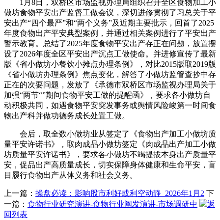
1月8日，双桥区市场监视办理局组织召开全区食物加工小
做坊食物平安出产监督工做会议，深切进修贯彻了习总关于平
安出产“四个最严”和“两个义务”及近期主要批示，回首了2025
年度食物出产平安典型案例，并通过相关案例进行了平安出产
警示教育。总结了2025年度食物平安出产存正在问题，放置摆
设了2026年度全区平安出产沉点工做使命。并进修宣传了最新
版《省小做坊小餐饮小摊点办理条例》，对比2015版取2019版
《省小做坊办理条例》焦点变化，解答了小做坊监管查抄中存
正在的次要问题，发放了《承德市双桥区市场监视办理局关于
加强“两节“”期间食物平安工做的提醒函》，要求各小做坊自
动积极共同，如遇食物平安突发事务或舆情风险峻第一时间食
物出产科并做功德务成长处置工做。
会后，取全数小做坊业从签定了《食物出产加工小做坊质
量平安许诺书》，取肉成品小做坊签定《肉成品出产加工小做
坊质量平安许诺书》，要求各小做坊不竭提拔本身出产质量平
安，促品出产高质量成长，切实保障身体健康和生命平安，盲
目履行食物出产从体义务和社会义务。
上一篇：
操盘必读：影响股市利好或利空动静_2026年1月2
下
一篇：
食物行业研究演讲-食物行业阐发演讲-市场调研中
返
回列表