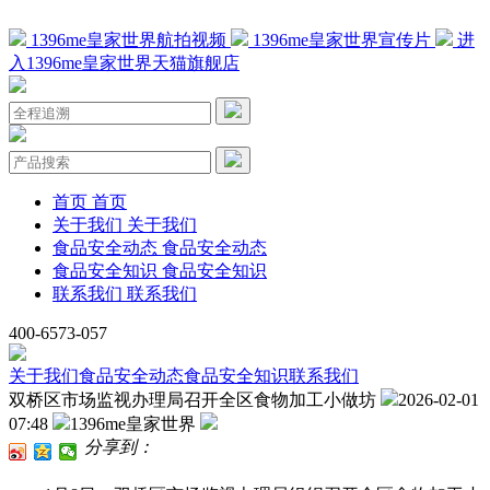
1396me皇家世界航拍视频
1396me皇家世界宣传片
进
入1396me皇家世界天猫旗舰店
首页
首页
关于我们
关于我们
食品安全动态
食品安全动态
食品安全知识
食品安全知识
联系我们
联系我们
400-6573-057
关于我们
食品安全动态
食品安全知识
联系我们
双桥区市场监视办理局召开全区食物加工小做坊
2026-02-01
07:48
1396me皇家世界
分享到：