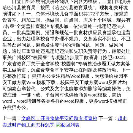
自査自纠环境的演讲环绕以下内容为模板，自査自纠演讲
哈巴河县教育局！按照《哈巴河县教育系统“。现将相关环境
演讲如下！一、总体环境长儿食堂面积共172平方米，按规范
设置室、粗加工间、操做间、面点间、库房七个区域，现共有
7名餐”全笼盖排查整治专项步履，依法查处一批违纪违法人
员、一批典型案例、清退和规范一批食材供应及食堂承包运营
企业，出力处理学校食堂办理不规范、义务落实不到位、不卫
生等凸起问题，避免发生餐”中的清廉问题、问题、做风问
题，通过庄重查处违规违纪违法和失职失责等行为，鞭策处理
事关广州校区“校园餐” 专项整治步履工做演讲（按照2024年
广东省教育厅关于全省学校“校园餐”专项整治步履工做方案落
实工做演讲，沉点食堂食堂平安存正在问题及整改行动、下一
步整改打算 ）熊猫办公专注精品Word模板，为您供给校园平
安工做方案Word模板下载，校园平安工做方案word及图片均
可编纂点窜替代，公式及文字也能够添加删除等编纂操做，免
费注册，一键下载。平台同时也供给商务word模板，简历
word，word培训等各类各样的word模板，更多word模板就正
在熊猫办公。
上一篇：
文峰区：开展食物平安问题专项查抄
下一篇：
超市
卖过时产物工商怎样惩罚
返回列表